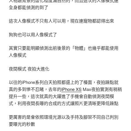
人物跟背景的虛化程度滿自然的，而且這次的人像模式連
全身都能偵測的到了
這次人像模式不只有人可以用，現在連寵物都認得出來
狗狗也可以用人像模式了
其實只要能明顯偵測出前後景的「物體」也幾乎都能使用
人像模式
夜間模式 夜拍大進化
以往的iPhone系列白天拍照都還上的了檯面，夜拍躁點就
真的多到慘不忍睹，去年的
iPhone XS
Max夜拍實測有稍稍
提升一些，這次就真的大躍進了手機會自動偵測夜間模
式，利用夜間長曝的合成的方式讓照片更清晰更降低躁點
更厲害的是會依照環境光源以及手持及腳架不同自己判別
要曝光的秒數