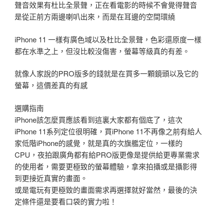
聲音效果有杜比全景聲，正在看電影的時候不會覺得聲音
是從正前方兩邊喇叭出來，而是在耳邊的空間環繞
iPhone 11 一樣有廣色域以及杜比全景聲，色彩還原度一樣
都在水準之上，但沒比較沒傷害，螢幕等級真的有差。
就像人家說的PRO版多的錢就是在買多一顆鏡頭以及它的
螢幕，這價差真的有感
選購指南
iPhone該怎麼買應該看到這裏大家都有個底了，這次
iPhone 11系列定位很明確，買iPhone 11不再像之前有給人
家低階iPhone的感覺，就是真的次旗艦定位，一樣的
CPU，夜拍跟廣角都有給PRO版更像是提供給更專業需求
的使用者，需要更極致的螢幕體驗，拿來拍攝或是攝影得
到更接近真實的畫面。
或是電玩有更極致的畫面需求再選擇就好當然，最後的決
定條件還是要看口袋的實力啦！