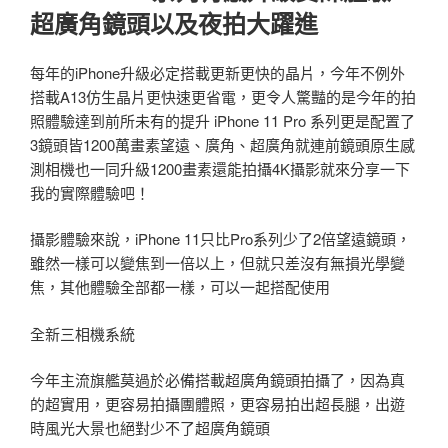
超廣角鏡頭以及夜拍大躍進
每年的iPhone升級必定搭載更新更快的晶片，今年不例外
搭載A13仿生晶片更快速更省電，更令人驚豔的是今年的拍
照體驗達到前所未有的提升 iPhone 11 Pro 系列更是配置了
3鏡頭皆1200萬畫素望遠、廣角、超廣角就連前鏡頭原生感
測相機也一同升級1200畫素還能拍攝4K攝影就來分享一下
我的實際體驗吧！
攝影體驗來說，iPhone 11只比Pro系列少了2倍望遠鏡頭，
雖然一樣可以變焦到一倍以上，但就只差沒有無損光學變
焦，其他體驗全部都一樣，可以一起搭配使用
全新三相機系統
今年主流旗艦莫過於必備搭載超廣角鏡頭拍攝了，因為真
的超實用，更容易拍攝團體照，更容易拍出超長腿，出遊
時風光大景也絕對少不了超廣角鏡頭