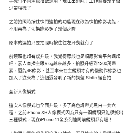
手機有不同焦段搭配運用，現在出遊除了工作需要幾乎很
少帶相機了
之前拍照時按住快門連拍的功能現在改為快拍錄影功能，
不用再為了切換錄影多了幾個步驟
原本的連拍只要拍照時按住往左滑動就有了
前鏡頭也超有感升級，我覺得應該也是順應影音平台崛起
吧，素人直播主跟Vlog越來越多，拍照升級到1200萬畫
素，還能4K錄影，甚至本來在主鏡頭才有的慢動作錄影也
加入了進來為了這個還發明了新的詞彙 Slofie 慢自拍
全新人像模式
這次人像模式也全面升級，多了高色調燈光黑白一共六
種，之前iPhone XR人像模式因為只有一顆鏡頭只能模擬出
三種模式，現在iPhone 11全系列連同前鏡頭都有喔！