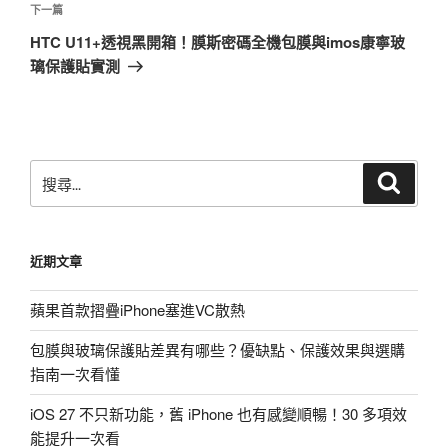
覽
文
下
下一篇
章
一
HTC U11+透視黑開箱！膜斯密碼全機包膜與imos康寧玻
篇
璃保護貼實測
文
章
搜
搜
尋
尋
關
鍵
近期文章
字:
蘋果首款摺疊iPhone塞進VC散熱
包膜與玻璃保護貼差異有哪些？優缺點、保護效果與選購
指南一次看懂
iOS 27 不只新功能，舊 iPhone 也有感變順暢！30 多項效
能提升一次看