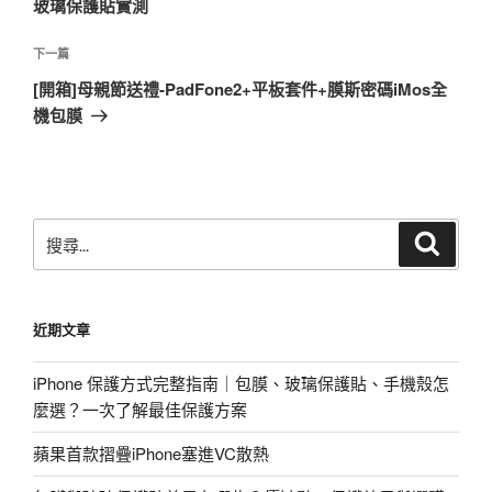
玻璃保護貼實測
覽
文
章
下
下一篇
一
[開箱]母親節送禮-PadFone2+平板套件+膜斯密碼iMos全
篇
機包膜
文
章
搜
搜
尋
尋
關
鍵
近期文章
字:
iPhone 保護方式完整指南｜包膜、玻璃保護貼、手機殼怎
麼選？一次了解最佳保護方案
蘋果首款摺疊iPhone塞進VC散熱