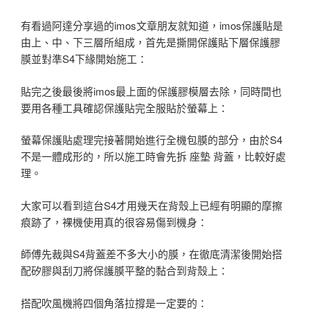
有看過阿達分享過的imos文章朋友就知道，imos保護貼是
由上、中、下三層所組成，首先是撕開保護貼下層保護膠
膜並對準S4下緣開始施工：
貼完之後最後將imos最上面的保護膠模層去除，同時間也
要用各種工具確認保護貼完全服貼於螢幕上：
螢幕保護貼處理完接著開始進行全機包膜的部分，由於S4
不是一體成形的，所以施工時會先拆 座墊 背蓋，比較好處
理。
大家可以看到這台S4才用幾天在背殼上已經有明顯的摩擦
痕跡了，裸機使用真的很容易傷到機身：
師傅先裁與S4背蓋差不多大小的膜，在徹底清潔後開始搭
配矽膠與刮刀將保護膜平整的黏合到背殼上：
搭配吹風機將四個角落拉撐是一定要的：