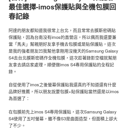
最佳選擇-imos保護貼與全機包膜回
春記錄
阿達的朋友都知道我很常上台北，而且常常去膜斯密碼貼
保護貼，因為台南沒有imos的直營店，所以偶而我還要兼
當「馬夫」幫親朋好友拿手機去包膜或是貼保護貼，這次
是我的強者朋友凹我幫他拿剛用沒幾天的Samsung Galaxy
S4去台北膜斯密碼作全機包膜，這次趁著錄影空檔就幫朋
友拿去請店家處理，順便做imos S4專用保護貼的全程記
錄。
自從使用了imos之後螢幕保護貼我還真的不知道還有什麼
品牌好推薦，所以朋友說要包膜+貼保護貼當然還是以imos
為首選了：
在包膜前先上imos S4專用保護貼，這次Samsung Galaxy
S4使用了五吋螢幕，雖不像S3是曲面造型，但面積上卻大
了不少。