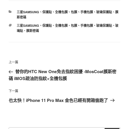
分
三星SAMSUNG
、
保護貼
、
全機包膜
、
包膜
、
手機包膜
、
玻璃保護貼
、
膜
類
斯密碼
標
三星SAMSUNG
、
保護貼
、
全機包膜
、
包膜
、
手機包膜
、
玻璃保護貼
、
玻
籤
璃貼
、
膜斯密碼
文
上
上一篇
章
一
替你的HTC New One免去指紋困擾 -MosCoat膜斯密
導
篇
碼 iMOS疏油防指紋+全機包膜
覽
文
章
下
下一篇
一
也太快！iPhone 11 Pro Max 金色已經有開箱偷跑了
篇
文
章