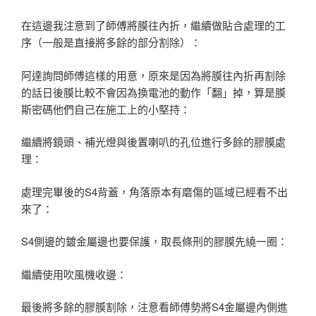
在這邊我注意到了師傅將膜往內折，繼續做貼合處理的工
序（一般是直接將多餘的部分割除）：
阿達詢問師傅這樣的用意，原來是因為將膜往內折再割除
的話日後膜比較不會因為換電池的動作「翻」掉，算是膜
斯密碼他們自己在施工上的小堅持：
繼續將鏡頭、補光燈與後置喇叭的孔位進行多餘的膠膜處
理：
處理完畢後的S4背蓋，角落原本有磨傷的區域已經看不出
來了：
S4側邊的鍍金屬邊也要保護，取長條刑的膠膜先繞一圈：
繼續使用吹風機收邊：
最後將多餘的膠膜割除，注意看師傅勢將S4金屬邊內側進