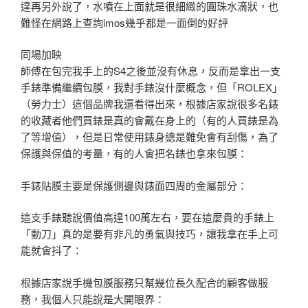
達再另外說了，水噴在上面就是很細緻的圓珠水滴狀，也
難怪在網路上查詢imos幾乎都是一面倒的好評
同場加映
師傅在包完我手上的S4之後並沒有休息，反而是拿出一支
手錶準備繼續包膜，我對手錶沒什麼概念，但「ROLEX」
（勞力士）這個品牌我還看得出來，根據店家說很多名錶
的收藏者他們買錶是真的會戴在身上的（有的人買錶是為
了等增值），但是日常使用錶身總是難免會有刮傷，為了
保護與保值的考量，有的人會把名錶也拿來包膜：
手錶貼膜主要是保護側邊與錶面四周的金屬部分：
這支手錶聽說價值高達100萬左右，要在這麼貴的手錶上
「動刀」真的是要有非凡的勇氣與技巧，讓我拿在手上可
能就會抖了：
根據店家說手機包膜服務只幫幾位長久配合的顧客做服
務，我個人只能說是大開眼界：