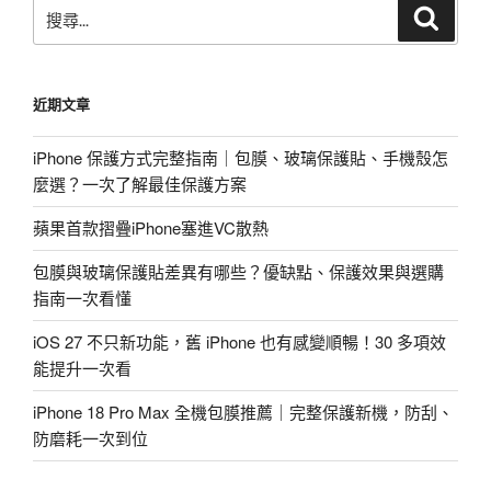
搜
搜
尋
尋
關
鍵
近期文章
字:
iPhone 保護方式完整指南｜包膜、玻璃保護貼、手機殼怎
麼選？一次了解最佳保護方案
蘋果首款摺疊iPhone塞進VC散熱
包膜與玻璃保護貼差異有哪些？優缺點、保護效果與選購
指南一次看懂
iOS 27 不只新功能，舊 iPhone 也有感變順暢！30 多項效
能提升一次看
iPhone 18 Pro Max 全機包膜推薦｜完整保護新機，防刮、
防磨耗一次到位