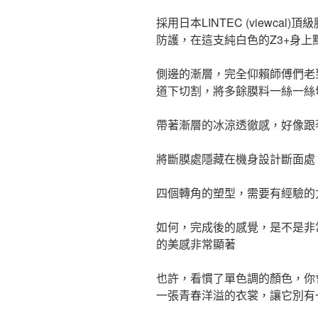
採用日本LINTEC (viewc
防護，在這支純白色的Z3+身
側邊的漸層，完全仰賴師傅們老
道下切割，將多餘膜料一絲一絲
帶著漸層的冰涼透徹感，好像跟
將斷膜處隱藏在機身設計斷面處
四個轉角的塑型，需要有經驗的
如何，完成後的感覺，是不是非
的美感非常顯著
也許，看慣了單色調的顏色，你
一張青春洋溢的衣裳，讓它別有一