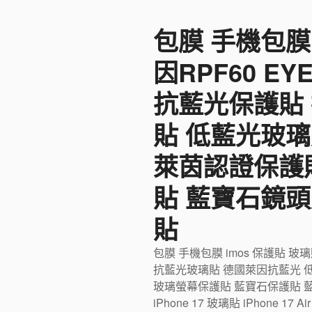
至
包膜 手機包膜
主
要
因RPF60 E
內
容
抗藍光保護貼
貼 低藍光玻璃
萊茵認證保護
貼 藍寶石鏡頭
貼
包膜 手機包膜 imos 保護貼 玻
抗藍光玻璃貼 德國萊因抗藍光 
玻璃螢幕保護貼 藍寶石保護貼 藍寶石
iPhone 17 玻璃貼 iPhone 17 Ai