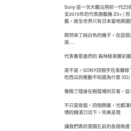
Sony 這一次大膽沿用前一代
支2015年的代表旗艦機 Z3+
艦，故全世界只有日本當地將國際
既然來了純白色的機子，在這個
是….
代表春意盎然的 森林綠漸層彩膜 囉
是不是，SONY四個字在漸層綠
吃西瓜的衝動不知道為什麼 XD)
像極了隱身在樹蔭裡的忍者，這
不只是背面，四個側邊，也都渾
傅的精湛刀功下，完美呈現
讓我們再欣賞開孔前的各個角度