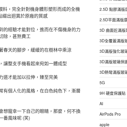
al)頂級膜料，完全針對機身體形塑形而成的全機
2.5D 點膠滿
上點綴出迴異於原廠的質感
2.5D平面滿
到的經驗才能對位，進而在不傷機身的力
3D 曲面近滿
切除，甚煞費工
3D全覆蓋滿版
著春天的腳步，緩緩的在樹林中乘涼
3D滿版強化玻
3D滿版玻璃保
，讓整支手機看起來宛如一體成型
3D熱彎滿版玻
力道才能加以拉伸，臻至完美
5G
常有個人化的風格，在白色純色下，漸層
9H 硬度保護貼
AI
會想寵幸一下自己的眼睛，那麼，何不換
AirPods Pro
番風味呢 (笑)
apple