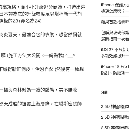
iPhone 保
Z3的高規格，並小小升級部分硬體，打造出這
機殼怎麼選？
 ( 但日本認為它的升級幅度足以堪稱新一代旗
板的Z3+命名為Z4)
蘋果首款摺疊iP
包膜與玻璃保
炎炎夏天，最適合它的衣裳，想當然爾就
選購指南一次
iOS 27 不只
 (施工方法大公開 <—請點我) ^__^
多項效能提升
iPhone 18
下顯得新鮮俏皮，活潑自然 (然後有一種想
防刮、防磨耗
一幅與森林融為一體的體態，美不勝收
分類
然天成般的披覆上漸層綠，在膜斯密碼師
2.5D 神極點
2.5D 神極點
2.5D 非滿版