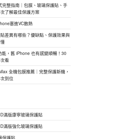
護方式完整指南｜包膜、玻璃保護貼、手
一次了解最佳保護方案
hone塞進VC散熱
護貼差異有哪些？優缺點、保護效果與
看懂
新功能，舊 iPhone 也有感變順暢！30
一次看
 Pro Max 全機包膜推薦｜完整保護新機，
一次到位
膠3D滿版康寧玻璃保護貼
膠3D滿版強化玻璃保護貼
玻璃保護貼