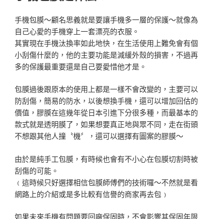
手機包膜～顧名思義就是要讓手機多一層的保護～就像為
自己心愛的手機穿上一套漂亮的衣服。
其實現在手機汰換率如此地快，在生活使用上難免會有個
小刮傷什麼的，他的主要功能是減緩外殼的損害，不過再
多的保護最重要還是自己要愛惜他才是。
包膜過後跟原本的使用上都是一樣不會改變的，主要可以
防刮傷，簡易的防水，以後想換手機，還可以增加回估的
價值，膠膜在這幾年從日本引進下分很多種，而最基本的
款式就是透明膜了，如果想要真正地與眾不同，走在街頭
不想跟其他人撞〝機〞，還可以選擇有圖案的膠膜～
由於是純手工包膜，有時候也會有不小心在包膜切割時被
刮傷的可能。
﹙這時候只好選擇相信包膜師傅們的技術囉～不然就是看
網路上的介紹或是多比較有信譽的商家再去包﹚
如果未來手機有問題要回廠保固時，不會影響其保固年限