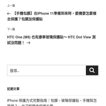
文
上
上一篇
章
一
【手機包膜】在iPhone 11準備到來時，愛機要怎麼樣
導
篇
去保護？包膜加保護貼
覽
文
章
下
下一篇
一
HTC One (M8) 也有康寧玻璃保護貼～ HTC Dot View 測
篇
試沒問題！
文
章
搜
搜
尋
尋
關
鍵
近期文章
字:
iPhone 保護方式完整指南｜包膜、玻璃保護貼、手機殼怎
麼選？一次了解最佳保護方案