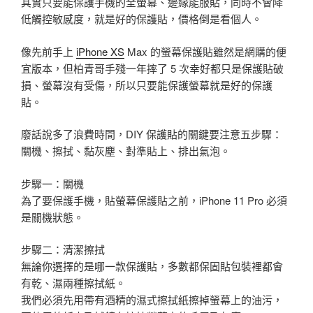
其實只要能保護手機的全螢幕、邊緣能服貼，同時不會降
低觸控敏感度，就是好的保護貼，價格倒是看個人。
像先前手上
iPhone XS
Max 的螢幕保護貼雖然是網購的便
宜版本，但柏青哥手殘一年摔了 5 次幸好都只是保護貼破
損、螢幕沒有受傷，所以只要能保護螢幕就是好的保護
貼。
廢話說多了浪費時間，DIY 保護貼的關鍵要注意五步驟：
關機、擦拭、黏灰塵、對準貼上、排出氣泡。
步驟一：關機
為了要保護手機，貼螢幕保護貼之前，iPhone 11 Pro 必須
是關機狀態。
步驟二：清潔擦拭
無論你選擇的是哪一款保護貼，多數都保固貼包裝裡都會
有乾、濕兩種擦拭紙。
我們必須先用帶有酒精的濕式擦拭紙擦掉螢幕上的油污，