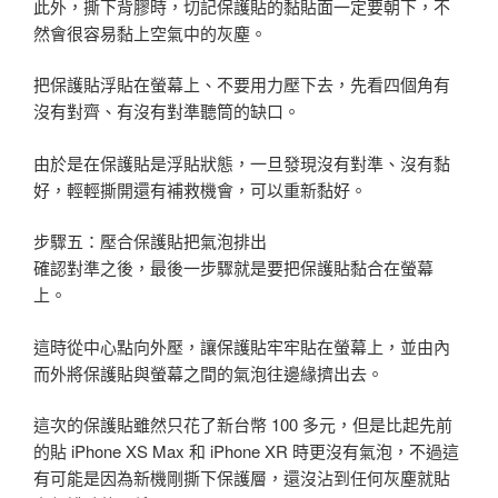
此外，撕下背膠時，切記保護貼的黏貼面一定要朝下，不
然會很容易黏上空氣中的灰塵。
把保護貼浮貼在螢幕上、不要用力壓下去，先看四個角有
沒有對齊、有沒有對準聽筒的缺口。
由於是在保護貼是浮貼狀態，一旦發現沒有對準、沒有黏
好，輕輕撕開還有補救機會，可以重新黏好。
步驟五：壓合保護貼把氣泡排出
確認對準之後，最後一步驟就是要把保護貼黏合在螢幕
上。
這時從中心點向外壓，讓保護貼牢牢貼在螢幕上，並由內
而外將保護貼與螢幕之間的氣泡往邊緣擠出去。
這次的保護貼雖然只花了新台幣 100 多元，但是比起先前
的貼 iPhone XS Max 和 iPhone XR 時更沒有氣泡，不過這
有可能是因為新機剛撕下保護層，還沒沾到任何灰塵就貼