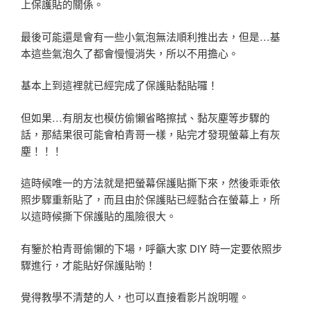
上保護貼的關係。
最後可能還是會有一些小氣泡無法順利推出去，但是…基
本這些氣泡久了都會慢慢消失，所以不用擔心。
基本上到這裡就已經完成了保護貼黏貼囉！
但如果…有朋友也模仿偷懶省略擦拭、黏灰塵等步驟的
話，那結果很可能會柏青哥一樣，貼完才發現螢幕上有灰
塵！！！
這時候唯一的方法就是把螢幕保護貼撕下來，然後乖乖依
照步驟重新貼了，而且由於保護貼已經黏合在螢幕上，所
以這時候撕下保護貼的風險很大。
有鑒於柏青哥偷懶的下場，呼籲大家 DIY 時一定要依照步
驟進行，才能貼好保護貼喲！
覺得教學不清楚的人，也可以直接看影片說明喔。