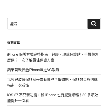
章
搜
搜
尋
尋
關
鍵
近期文章
字:
iPhone 保護方式完整指南｜包膜、玻璃保護貼、手機殼怎
麼選？一次了解最佳保護方案
蘋果首款摺疊iPhone塞進VC散熱
包膜與玻璃保護貼差異有哪些？優缺點、保護效果與選購
指南一次看懂
iOS 27 不只新功能，舊 iPhone 也有感變順暢！30 多項效
能提升一次看