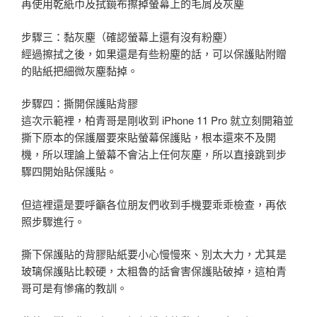
再使用乾紙巾及拭鏡布擦掉螢幕上的毛屑及灰塵
步驟三：黏灰塵（確認螢幕上還有沒有粉塵）
經過擦拭之後，如果還是有些粉塵的話，可以保護貼附贈
的貼紙把細微灰塵黏掉。
步驟四：撕開保護貼背膠
這次示範裡，柏青哥是剛收到 iPhone 11 Pro 就立刻開箱並
撕下原本的保護層要來貼螢幕保護貼，根本還來不及開
機，所以理論上螢幕不會沾上任何灰塵，所以直接跳到步
驟四開始貼保護貼。
但這裡還是要呼籲各位朋友們收到手機要乖乖檢查，再依
照步驟進行。
撕下保護貼的背膠貼紙要小心慢慢來、別太大力，尤其是
玻璃保護貼比較硬，太粗魯的話會害保護貼破掉，這柏青
哥可是有慘痛的教訓。