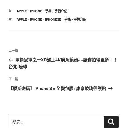
分
APPLE
、
IPHONE
、
手機
、
手機介紹
類
標
APPLE
、
IPHONE
、
IPHONESE
、
手機
、
手機介紹
籤
文
上
上一篇
章
一
單攝冠軍之一XR遇上4K廣角鏡頭~~讓你拍得更多！！
導
篇
台北-琉球
覽
文
章
下
下一篇
一
【膜斯密碼】iPhone SE 全機包膜+康寧玻璃保護貼
篇
文
章
搜
搜
尋
尋