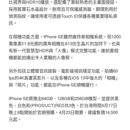
比視界與HDR10播放，還配備了果粉熟悉的主畫面按鈕，
採用藍寶石水晶設計，耐用且可保護感測器，鋼環則用於
偵測指紋，讓使用者可透過Touch ID保護各種重要隱私資
訊。
在相機功能方面，iPhone SE雖然維持單相機系統，但1200
萬像素f/1.8光圈的廣角相機在A13仿生晶片的加持下，也具
有新一代智慧型HDR與「人像」模式完整功能，連前置相
機都能拍攝出令人驚豔的人像照。
另外包括立體聲音訊錄製、電影級視訊穩定功能、拍攝60
fps的4K高畫質影片，以及各種在iOS 13中強大的「相機」
與「照片」功能，都能在iPhone SE順暢運行。
iPhone SE將推出64GB、128GB和256GB機型，並提供黑
色、白色和(PRODUCT)RED共3色，於台灣時間4月17日
晚上8點開始於官網預購，4月23日開賣，建議售價14,500
元起。