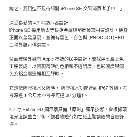
總之，我們迫不及待想將 iPhone SE 交到消費者手中。」
深受喜愛的 4.7 吋顯示器設計
iPhone SE 採用航太等級鋁金屬與堅固玻璃材質設計，機身
正面以全黑呈現，並備有黑色、白色與 (PRODUCT)RED
三種外觀可供選擇。
背面玻璃外觀有 Apple 標誌的居中設計，並採用七層上色
工序製成，以實現精確的色相和不透明度，色彩濃度與同
色系鋁金屬邊框相互輝映。
它還能防潑抗水又防塵， 防潑抗水功能達到 IP67 等級，在
最深達 1 公尺水中最長可達 30 分鐘1。
4.7 吋 Retina HD 顯示器具備「原彩」顯示技術，會根據環
境光度調整白平衡，觀看體驗有如在紙上閱讀般的自然舒
適。