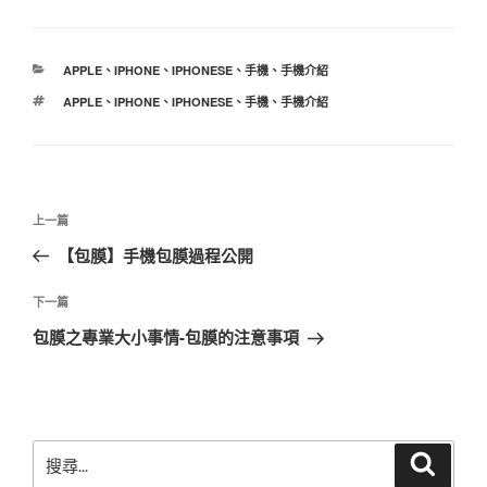
分
APPLE
、
IPHONE
、
IPHONESE
、
手機
、
手機介紹
類
標
APPLE
、
IPHONE
、
IPHONESE
、
手機
、
手機介紹
籤
文
上
上一篇
章
一
【包膜】手機包膜過程公開
導
篇
覽
文
下
下一篇
章
一
包膜之專業大小事情-包膜的注意事項
篇
文
章
搜
搜
尋
尋