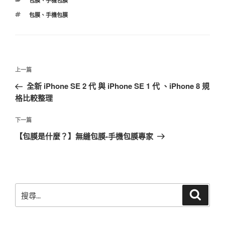
包膜
、
手機包膜
類
標
包膜
、
手機包膜
籤
文
上
上一篇
章
一
全新 iPhone SE 2 代 與 iPhone SE 1 代 、iPhone 8 規
導
篇
格比較整理
覽
文
章
下
下一篇
一
【包膜是什麼？】無縫包膜-手機包膜專家
篇
文
章
搜
搜
尋
尋
關