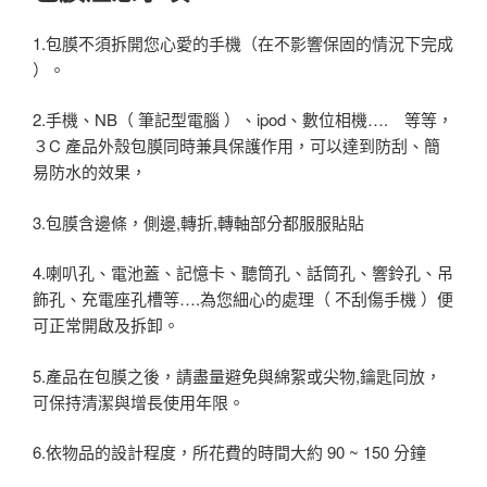
1.包膜不須拆開您心愛的手機（在不影響保固的情況下完成
）。
2.手機、NB（ 筆記型電腦 ）、ipod、數位相機…. 等等，
３C 產品外殼包膜同時兼具保護作用，可以達到防刮、簡
易防水的效果，
3.包膜含邊條，側邊,轉折,轉軸部分都服服貼貼
4.喇叭孔、電池蓋、記憶卡、聽筒孔、話筒孔、響鈴孔、吊
飾孔、充電座孔槽等….為您細心的處理（ 不刮傷手機 ）便
可正常開啟及拆卸。
5.產品在包膜之後，請盡量避免與綿絮或尖物,鑰匙同放，
可保持清潔與增長使用年限。
6.依物品的設計程度，所花費的時間大約 90 ~ 150 分鐘