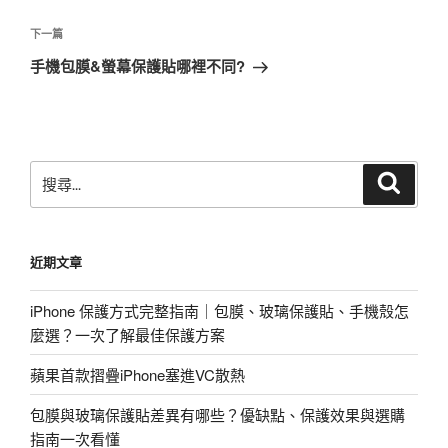
導
篇
覽
文
下
下一篇
章
一
手機包膜&螢幕保護貼哪裡不同?
篇
文
章
搜
搜
尋
尋
關
鍵
近期文章
字:
iPhone 保護方式完整指南｜包膜、玻璃保護貼、手機殼怎
麼選？一次了解最佳保護方案
蘋果首款摺疊iPhone塞進VC散熱
包膜與玻璃保護貼差異有哪些？優缺點、保護效果與選購
指南一次看懂