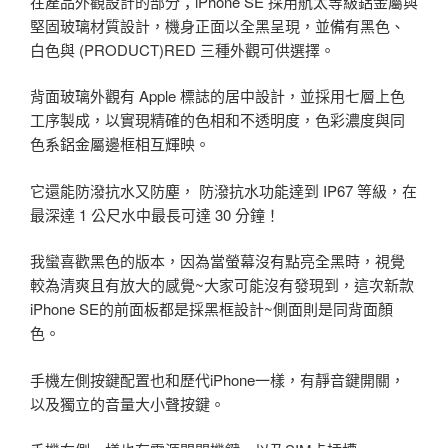
在產品外觀設計的部分；iPhone SE 採用航太等級鋁金屬與
堅固玻璃材質設計，機身正面以全黑呈現，並備有黑色、
白色與 (PRODUCT)RED 三種外觀可供選擇。
背面玻璃外觀有 Apple 標誌的居中設計，並採用七層上色
工序製成，以實現精確的色相和不透明度，色彩濃度與同
色系鋁金屬邊框相互輝映。
它還能防潑抗水又防塵， 防潑抗水功能達到 IP67 等級，在
最深達 1 公尺水中最長可達 30 分鐘！
我蠻喜歡黑色的版本，因為當螢幕沒有點亮全黑時，視覺
較為清爽且有放大的感覺~大家可能沒有發現到，這次新款
iPhone SE的前面板都是採黑框設計~側面則是同背面顏
色。
手機左側按鍵配置也和歷代iPhone一樣，有靜音鍵開關，
以及獨立的音量大小聲按鍵。