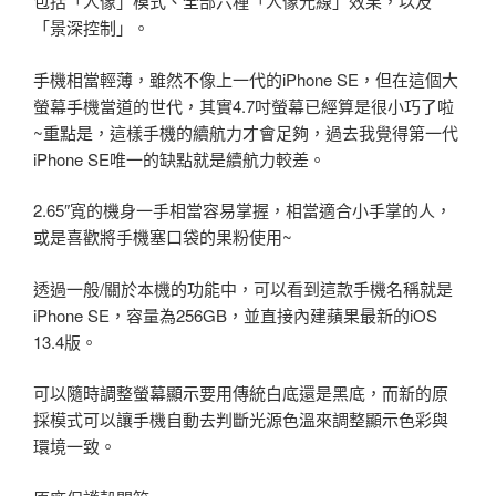
包括「人像」模式、全部六種「人像光線」效果，以及
「景深控制」。
手機相當輕薄，雖然不像上一代的iPhone SE，但在這個大
螢幕手機當道的世代，其實4.7吋螢幕已經算是很小巧了啦
~重點是，這樣手機的續航力才會足夠，過去我覺得第一代
iPhone SE唯一的缺點就是續航力較差。
2.65″寬的機身一手相當容易掌握，相當適合小手掌的人，
或是喜歡將手機塞口袋的果粉使用~
透過一般/關於本機的功能中，可以看到這款手機名稱就是
iPhone SE，容量為256GB，並直接內建蘋果最新的iOS
13.4版。
可以隨時調整螢幕顯示要用傳統白底還是黑底，而新的原
採模式可以讓手機自動去判斷光源色溫來調整顯示色彩與
環境一致。