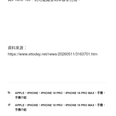
資料來源：
https://www.ettoday.net/news/20260511/3163701.htm
分
APPLE
、
IPHONE
、
IPHONE 18 PRO
、
IPHONE 18 PRO MAX
、
手機
、
類
手機介紹
標
APPLE
、
IPHONE
、
IPHONE 18 PRO
、
IPHONE 18 PRO MAX
、
手機
、
籤
手機介紹