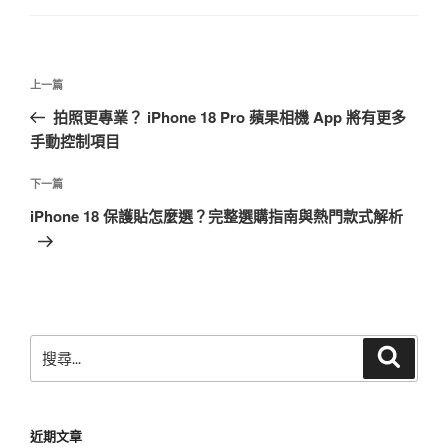
文
上
上一篇
章
一
拍照更專業？ iPhone 18 Pro 蘋果相機 App 將有更多
導
篇
手動控制項目
覽
文
章
下
下一篇
一
iPhone 18 保護貼怎麼選？完整選購指南與熱門款式解析
篇
文
章
搜
搜
尋
尋
關
鍵
近期文章
字: