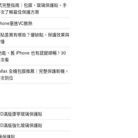
護方式完整指南｜包膜、玻璃保護貼、手
一次了解最佳保護方案
hone塞進VC散熱
護貼差異有哪些？優缺點、保護效果與
看懂
新功能，舊 iPhone 也有感變順暢！30
一次看
 Pro Max 全機包膜推薦｜完整保護新機，
一次到位
膠3D滿版康寧玻璃保護貼
膠3D滿版強化玻璃保護貼
玻璃保護貼