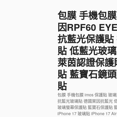
至
包膜 手機包膜
主
要
因RPF60 E
內
容
抗藍光保護貼
貼 低藍光玻璃
萊茵認證保護
貼 藍寶石鏡頭
貼
包膜 手機包膜 imos 保護貼 玻
抗藍光玻璃貼 德國萊因抗藍光 
玻璃螢幕保護貼 藍寶石保護貼 藍寶石
iPhone 17 玻璃貼 iPhone 17 Ai