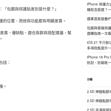
iPhone 保
：「包膜與保護貼差別是什麼？」
機殼怎麼選？
蘋果首款摺疊iP
護的位置、用途與功能都有明顯差異。
包膜與玻璃保
的差異、優缺點、適合族群與搭配建議，幫
選購指南一次
。
iOS 27 不只
多項效能提升
iPhone 18
包括：
防刮、防磨耗
分類
機。
2.5D 神極點
2.5D 神極點
2.5D 非滿版