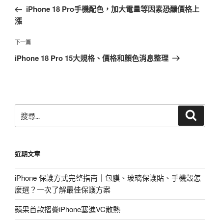
章
一
iPhone 18 Pro手機配色，加大電量等因素恐釀價格上
導
篇
漲
覽
文
章
下
下一篇
一
iPhone 18 Pro 15大規格、價格和顏色消息整理
篇
文
章
搜
搜
尋
尋
關
鍵
近期文章
字:
iPhone 保護方式完整指南｜包膜、玻璃保護貼、手機殼怎
麼選？一次了解最佳保護方案
蘋果首款摺疊iPhone塞進VC散熱