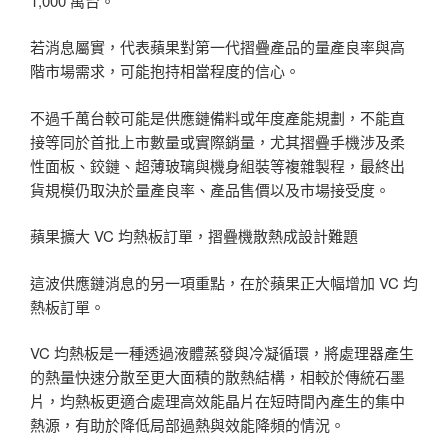
1,000 萬台。
若消息屬實，代表蘋果對第一代摺疊產品的量產良率與高
階市場需求，可能抱持相當程度的信心。
不過千萬台較可能是供應鏈備料或年度產能規劃，不能直
接等同於首批上市數量或實際銷量，尤其摺疊手機涉及柔
性面板、鉸鏈、超薄玻璃與機身組裝等複雜製程，最終出
貨規模仍取決於量產良率、產品售價以及市場接受度。
蘋果擴大 VC 均熱板訂單，摺疊機散熱成設計難題
這波供應鏈消息的另一項重點，在於蘋果正大幅增加 VC 均
熱板訂單。
VC 均熱板是一種透過液體蒸發與冷凝循環，將處理器產生
的熱量快速分散至更大面積的散熱結構，相較於傳統石墨
片，均熱板更適合處理高效能晶片在短時間內產生的集中
熱源，有助於降低局部過熱與效能降頻的情況。