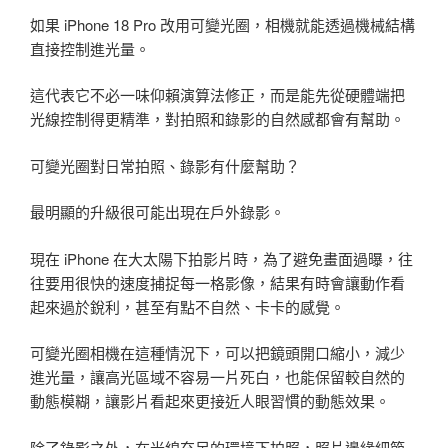
如果 iPhone 18 Pro 改用可變光圈，相機就能透過機械結構
直接控制進光量。
這代表它不必一味仰賴演算法修正，而是能先從硬體端把
光線控制得更精準，對拍照和錄影的自然感都會有幫助。
可變光圈對日常拍照、錄影有什麼幫助？
最明顯的升級很可能出現在戶外錄影。
現在 iPhone 在大太陽下拍影片時，為了避免畫面過曝，往
往要用很快的速度捕捉每一格影像，結果有時會讓動作看
起來過於銳利，甚至有點不自然、卡卡的感覺。
可變光圈相機在這種情況下，可以把鏡頭開口縮小，減少
進光量，讓高光區域不容易一片死白，也能保留較自然的
動態模糊，讓影片看起來更接近人眼習慣的動態效果。
除了錄影之外，在光線充足的環境下拍照，照片邊緣細節