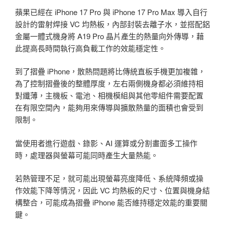
蘋果已經在 iPhone 17 Pro 與 iPhone 17 Pro Max 導入自行
設計的雷射焊接 VC 均熱板，內部封裝去離子水，並搭配鋁
金屬一體式機身將 A19 Pro 晶片產生的熱量向外傳導，藉
此提高長時間執行高負載工作的效能穩定性。
到了摺疊 iPhone，散熱問題將比傳統直板手機更加複雜，
為了控制摺疊後的整體厚度，左右兩側機身都必須維持相
對纖薄，主機板、電池、相機模組與其他零組件需要配置
在有限空間內，能夠用來傳導與擴散熱量的面積也會受到
限制。
當使用者進行遊戲、錄影、AI 運算或分割畫面多工操作
時，處理器與螢幕可能同時產生大量熱能。
若熱管理不足，就可能出現螢幕亮度降低、系統降頻或操
作效能下降等情況，因此 VC 均熱板的尺寸、位置與機身結
構整合，可能成為摺疊 iPhone 能否維持穩定效能的重要關
鍵。