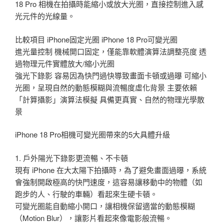
18 Pro 相機在拍攝時能縮小或放大光圈，直接控制進入感
光元件的光線量。
比較項目 iPhone固定光圈 iPhone 18 Pro可變光圈
進光量控制 機械開口固定，僅能靠軟體演算法調整亮度 透
過物理元件實體放大/縮小光圈
強光下錄影 容易因為快門過快導致畫面卡頓或過曝 可縮小
光圈，呈現自然的動態模糊與流暢度虛化背景 主要依賴
「計算攝影」演算法模擬 具備更真實、自然的物理光學散
景
iPhone 18 Pro相機可變光圈帶來的5大具體升級
1. 戶外陽光下錄影更流暢、不卡頓
現有 iPhone 在大太陽下拍攝時，為了避免畫面過曝，系統
會強制開啟極高的快門速度，這容易讓移動中的物體（如
跑步的人、行駛的車輛）看起來生硬卡頓。
可變光圈能自動縮小開口，讓相機保留適當的動態模糊
（Motion Blur），讓影片看起來像電影般流暢。