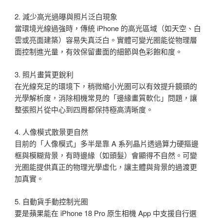
2. 減少高光過曝與照片泛白現象
當環境光線過強時，傳統 iPhone 的高光區域（如天空、白
雲或亮面建築）容易失真泛白。實體可變光圈能從物理層
面控制進光量，有效保留畫面的細節與色彩飽和度。
3. 照片畫質更銳利
在光線充足的環境下，稍微縮小光圈可以有效提升鏡頭的
光學解析度，消除相機常見的「邊緣畫質軟化」問題，讓
整張照片從中心到四周都保持極高清晰度。
4. 人像模式散景更自然
目前的「人像模式」多半是靠 A 系列晶片透過算力硬摳邊
框與模糊背景，有時邊緣（如頭髮）會顯得不自然。可變
光圈能提供真正的物理光學虛化，讓主體與背景的過渡更
加真實。
5. 自動貨手動控制光圈
要是蘋果能在 iPhone 18 Pro 原生相機 App 中支援自行選