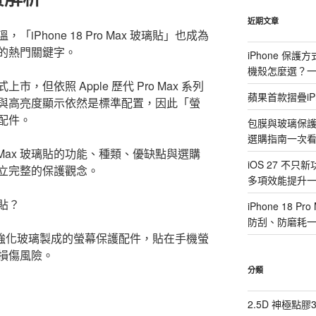
鍵
字:
近期文章
Phone 18 Pro Max 玻璃貼」也成為
的熱門關鍵字。
iPhone 保
機殼怎麼選？
未正式上市，但依照 Apple 歷代 Pro Max 系列
蘋果首款摺疊iP
與高亮度顯示依然是標準配置，因此「螢
配件。
包膜與玻璃保
選購指南一次
Pro Max 玻璃貼的功能、種類、優缺點與選購
iOS 27 不只
立完整的保護觀念。
多項效能提升
璃貼？
iPhone 18
防刮、防磨耗
玻璃貼是以強化玻璃製成的螢幕保護配件，貼在手機螢
損傷風險。
分類
2.5D 神極點