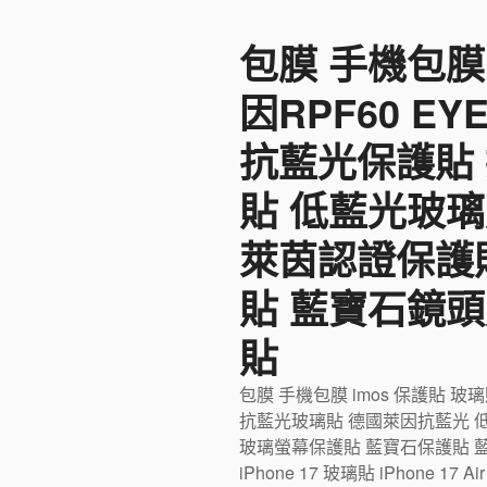
至
包膜 手機包膜
主
要
因RPF60 E
內
容
抗藍光保護貼
貼 低藍光玻璃
萊茵認證保護
貼 藍寶石鏡頭
貼
包膜 手機包膜 imos 保護貼 玻
抗藍光玻璃貼 德國萊因抗藍光 
玻璃螢幕保護貼 藍寶石保護貼 藍寶石
iPhone 17 玻璃貼 iPhone 17 Ai