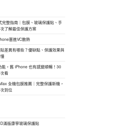
護方式完整指南｜包膜、玻璃保護貼、手
一次了解最佳保護方案
hone塞進VC散熱
護貼差異有哪些？優缺點、保護效果與
看懂
新功能，舊 iPhone 也有感變順暢！30
一次看
 Pro Max 全機包膜推薦｜完整保護新機，
一次到位
膠3D滿版康寧玻璃保護貼