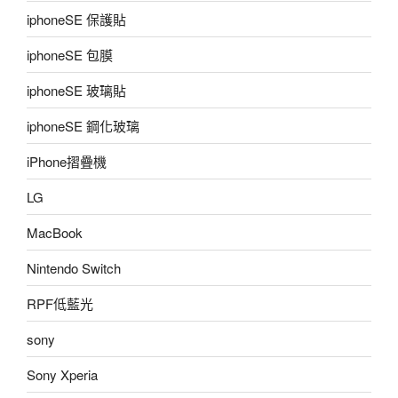
iphoneSE 保護貼
iphoneSE 包膜
iphoneSE 玻璃貼
iphoneSE 鋼化玻璃
iPhone摺疊機
LG
MacBook
Nintendo Switch
RPF低藍光
sony
Sony Xperia