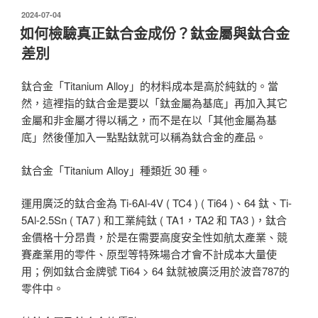
發
2024-07-04
佈
如何檢驗真正鈦合金成份？鈦金屬與鈦合金
於
差別
鈦合金「Titanium Alloy」的材料成本是高於純鈦的。當
然，這裡指的鈦合金是要以「鈦金屬為基底」再加入其它
金屬和非金屬才得以稱之，而不是在以「其他金屬為基
底」然後僅加入一點點鈦就可以稱為鈦合金的產品。
鈦合金「Titanium Alloy」種類近 30 種。
運用廣泛的鈦合金為 Ti-6Al-4V ( TC4 ) ( Ti64 )、64 鈦、Ti-
5Al-2.5Sn ( TA7 ) 和工業純鈦 ( TA1，TA2 和 TA3 )，鈦合
金價格十分昂貴，於是在需要高度安全性如航太產業、競
賽產業用的零件、原型等特殊場合才會不計成本大量使
用；例如鈦合金牌號 Ti64 > 64 鈦就被廣泛用於波音787的
零件中。