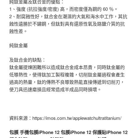
純鈦金屬及鈦合金的優點：
1、強度 (抗拉強度/密度) 高，而密度僅為鋼的 60 ％。
2、耐腐蝕性好，鈦合金在潮濕的大氣和海水中工作，其抗
蝕性遠勝於不鏽鋼，但鈦對具有還原性氧及鉻鹽介質的抗
蝕性差。
純鈦金屬
及鈦合金的缺點：
鈦金屬提煉困難所以造成鈦合金成本昂貴，同時鈦金屬的
低導熱性，使得鈦加工製程複雜，切削鈦金屬過程會產生
過高的熱量，鈦的傳熱不良導致熱能直接傳遞到切削刃，
使刀具迅速磨損且經常造成半成品同時損壞。
資料來源：https://imos.com.tw/applewatchultratitanium/
包膜
手機包膜
iPhone 12 包膜
iPhone 12 保護貼
iPhone 12