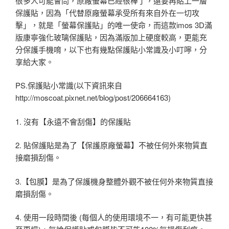
很多人可能會問，原廠螢幕已經很棒了，還要再貼上一層
保護貼，因為「代替原廠螢幕承受所有來自外在一切攻
擊」，就是「螢幕保護貼」的唯一使命，而這款imos 3D滿
版康寧強化玻璃保護貼，因為滿版加上硬度較高，更能充
分保護手機唷，以下也有幾點保護貼小常識及小叮嚀，分
享給大家。
PS.保護貼小常識(以下資訊來自
http://moscoat.pixnet.net/blog/post/206664163)
1. 沒有【永遠不會刮傷】的保護貼
2. 貼保護貼是為了【保護原廠螢幕】不被任何外來物質直
接磨損刮傷。
3.【包膜】是為了保護機身整體外觀不被任何外來物質直接
磨損刮傷。
4. 使用一段時間後 (每個人的使用環境不一，有可能更快甚