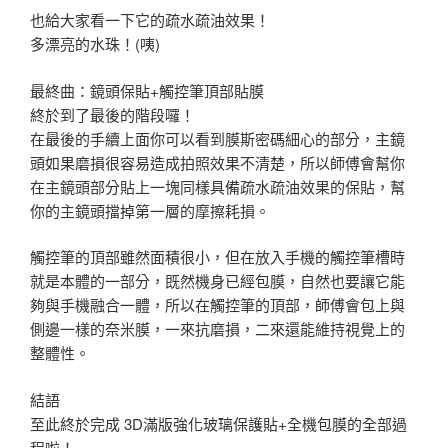
也給大家看一下它的疏水疏油效果！
多漂亮的水珠！(咦)
最終曲：鏡頭保貼+觸控筆頂部貼膜
終於到了最後的階段囉！
在最後的手續上面你可以看到膜斯密碼細心的部分，主鏡
頭如果磨損很容易造成拍照效果不清楚，所以師傅會幫你
在主鏡頭部分貼上一塊同樣具備疏水疏油效果的保貼，幫
你的主鏡頭擋掉第一層的摩擦耗損。
觸控筆的頂部雖然面積很小，但在放入手機的觸控筆槽時
就是本體的一部分，既然機身已經包膜，自然也要讓它能
夠與手機融合一體，所以在觸控筆的頂部，師傅會包上與
側邊一樣的奈米膜，一來抗磨損，二來還能維持視覺上的
整體性。
結語
至此終於完成 3D滿版強化玻璃保護貼+全機包膜的全部過
程啦！