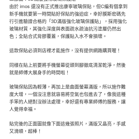
由於 imos 還沒有正式推出康寧玻璃保貼，但C編有個拿到
新手機就要第一時間貼好保貼的強迫症，幸好膜斯密碼先
行引進驗證合格的「3D滿版強化玻璃保護貼」，採用強化
玻璃材質，其強化深度與表面疏水疏油抗污塗層仍然出
色；全貼合式背膠覆蓋，保護貼入水不會損壞。
這款保貼必須到店裡才能施作，沒有提供網路購買喔！
同樣在貼上前要將手機螢幕從頭到腳徹底清潔乾淨，然後
就是師傅大展身手的時間啦！
玻璃保貼因為輕薄，再加上是曲面螢幕滿版，所以施作難
度大增，一個沒注意就容易將空氣也包進去了，像我這種
手笨的人絕對沒辦法處理，幸好還有專業師傅的服務，讓
人覺得幸福。
貼完後的正面圖就像下面這幾張照片，滿版又晶亮，手感
又滑順，超棒！