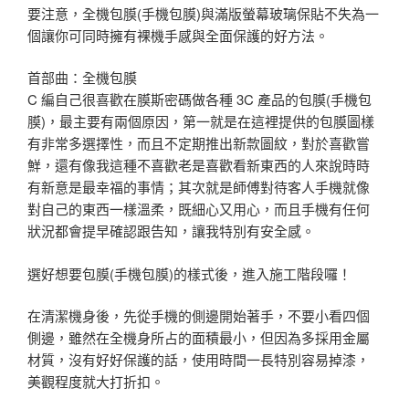
要注意，全機包膜(手機包膜)與滿版螢幕玻璃保貼不失為一
個讓你可同時擁有裸機手感與全面保護的好方法。
首部曲：全機包膜
C 編自己很喜歡在膜斯密碼做各種 3C 產品的包膜(手機包
膜)，最主要有兩個原因，第一就是在這裡提供的包膜圖樣
有非常多選擇性，而且不定期推出新款圖紋，對於喜歡嘗
鮮，還有像我這種不喜歡老是喜歡看新東西的人來說時時
有新意是最幸福的事情；其次就是師傅對待客人手機就像
對自己的東西一樣溫柔，既細心又用心，而且手機有任何
狀況都會提早確認跟告知，讓我特別有安全感。
選好想要包膜(手機包膜)的樣式後，進入施工階段囉！
在清潔機身後，先從手機的側邊開始著手，不要小看四個
側邊，雖然在全機身所占的面積最小，但因為多採用金屬
材質，沒有好好保護的話，使用時間一長特別容易掉漆，
美觀程度就大打折扣。