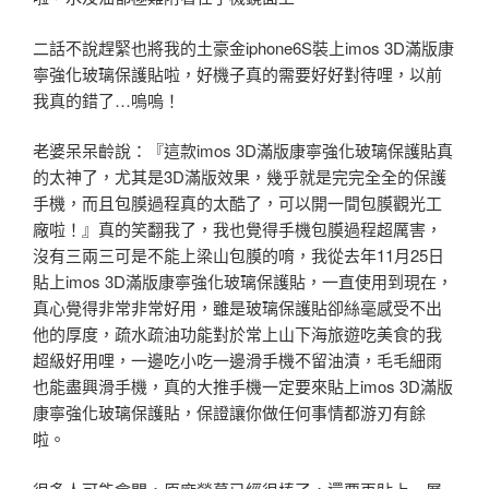
二話不說趕緊也將我的土豪金iphone6S裝上imos 3D滿版康
寧強化玻璃保護貼啦，好機子真的需要好好對待哩，以前
我真的錯了…嗚嗚！
老婆呆呆齡說：『這款imos 3D滿版康寧強化玻璃保護貼真
的太神了，尤其是3D滿版效果，幾乎就是完完全全的保護
手機，而且包膜過程真的太酷了，可以開一間包膜觀光工
廠啦！』真的笑翻我了，我也覺得手機包膜過程超厲害，
沒有三兩三可是不能上梁山包膜的唷，我從去年11月25日
貼上imos 3D滿版康寧強化玻璃保護貼，一直使用到現在，
真心覺得非常非常好用，雖是玻璃保護貼卻絲毫感受不出
他的厚度，疏水疏油功能對於常上山下海旅遊吃美食的我
超級好用哩，一邊吃小吃一邊滑手機不留油漬，毛毛細雨
也能盡興滑手機，真的大推手機一定要來貼上imos 3D滿版
康寧強化玻璃保護貼，保證讓你做任何事情都游刃有餘
啦。