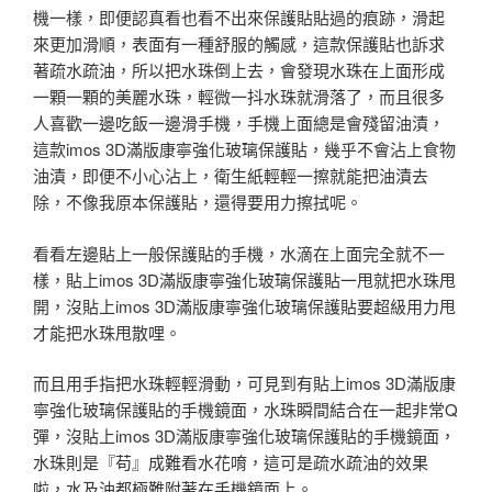
機一樣，即便認真看也看不出來保護貼貼過的痕跡，滑起
來更加滑順，表面有一種舒服的觸感，這款保護貼也訴求
著疏水疏油，所以把水珠倒上去，會發現水珠在上面形成
一顆一顆的美麗水珠，輕微一抖水珠就滑落了，而且很多
人喜歡一邊吃飯一邊滑手機，手機上面總是會殘留油漬，
這款imos 3D滿版康寧強化玻璃保護貼，幾乎不會沾上食物
油漬，即便不小心沾上，衛生紙輕輕一擦就能把油漬去
除，不像我原本保護貼，還得要用力擦拭呢。
看看左邊貼上一般保護貼的手機，水滴在上面完全就不一
樣，貼上imos 3D滿版康寧強化玻璃保護貼一甩就把水珠甩
開，沒貼上imos 3D滿版康寧強化玻璃保護貼要超級用力甩
才能把水珠甩散哩。
而且用手指把水珠輕輕滑動，可見到有貼上imos 3D滿版康
寧強化玻璃保護貼的手機鏡面，水珠瞬間結合在一起非常Q
彈，沒貼上imos 3D滿版康寧強化玻璃保護貼的手機鏡面，
水珠則是『苟』成難看水花唷，這可是疏水疏油的效果
啦，水及油都極難附著在手機鏡面上。