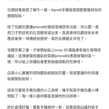
彷彿就像是庖丁解牛一樣，ihpne6手機每個環節都幫妳包的
服服貼貼。
除了包膜也要讓iphone6S徹底發揮原有功能，所以要一直
用刀子把該有的孔洞都保留出來，我真覺得包膜技術未來
應該會是一項傳統技藝吧，真的太精細太辛苦了。
包膜完畢之後，才會開始貼上imos 3D滿版康寧強化玻璃保
護貼，這塊玻璃保護貼材質跟iphone6S表面玻璃材質一
樣，所以貼上保護貼後更是無縫接軌的完美呀。
店員小心翼翼的用除塵貼紙黏除灰塵，就是要讓你的保護
貼服服貼貼啦。
這些可都是手機包膜的小工具呢，幾乎就是手機包膜小博
物館了，每一樣小器材都能發揮他的功用唷。
終於處理好囉，整隻手機煥然一新，就像是剛出廠的新手