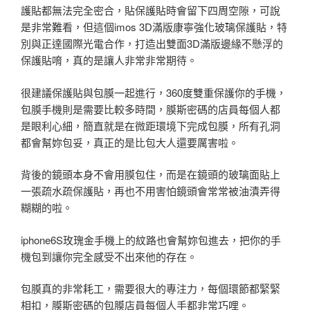
護貼都無法完全密合，貼保護貼時會留下四周空隙，可說
是非常難看，但這個imos 3D滿版康寧強化玻璃保護貼，特
別與正達國際光電合作，打造出雙面3D滿版邊緣不懸浮的
保護貼唷，真的是讓人非常非常期待。
很建議保護貼與包膜一起進行，360度雙重保護你的手機，
包膜手機則是需要比較多時間，膜斯密碼的店員每個人都
是眼利心細，簡直就是在微距環境下完成包膜，所有孔洞
都會幫妳包妥，真正的是比包大人還要厲害啦。
背後的鏡頭本身不會用膜包住，而是在鏡頭的玻璃面貼上
一張疏水疏保護貼，再也不用害怕鏡頭會常常被油漬弄得
糊糊的啦。
iphone6S玫瑰金手機上的紋路也會幫妳包進去，把你的手
機包到讓你完全感受不出來他的存在。
包膜真的非常耗工，需要很大的專注力，每個環節都緊緊
相扣，膜斯密碼的包膜店員每個人手都非常巧哩。