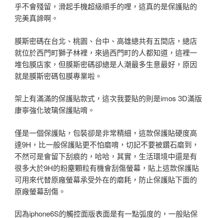
乎不會殘留，滑起手機超級順手的哩，這真的是保護貼的
完美真諦啊。
膜斯密碼在台北、桃園、台中、高雄總共有五間店，總店
就位於西門町獅子林裡，來過西門町的人都知道，這裡一
堆包膜店家，但膜斯密碼卻總是人潮最多生意最好，原因
就是膜斯密碼包膜專業啦。
架上有滿滿的保護貼款式，這次我要貼的則是imos 3D滿版
康寧強化玻璃保護貼唷。
僅是一個保護貼，包裝卻是非常精細，這款保護貼硬度高
達9H，比一般保護貼更不怕磨唷，切記不要被鑽石磨到，
不然可是會留下刮痕的，哈哈，其實，生活環境中還是有
很多大於9H的粉塵顆粒有機會刮傷螢幕，貼上這款保護貼
可用來代替原廠螢幕承受外在的磨耗，防止保護貼下面的
原廠螢幕刮傷。
因為iphone6S的觸控面版表面是有一點弧度的，一般貼保