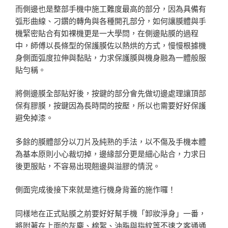
而側邊也是整部手機中施工難度最高的部分，因為具備有
弧形曲線、刁鑽的轉角與各種開孔部分，如何讓膜體與手
機緊密貼合有如裸機更是一大學問，在側邊貼膜的過程
中，師傅以長條型的保護膜佐以熱烘的方式，慢慢根據機
身側面弧度拉伸與黏貼，力求保護膜與機身融為一體般服
貼勻稱。
將側邊膜全部貼好後，按鍵的部分會先做切邊處理讓頂部
保有膠膜，按鍵因為長時間的按壓，所以也需要好好保護
避免掉漆。
多餘的膜體部分以刀片及純熟的手法，以不傷及手機本體
為基本原則小心裁切掉，邊緣部分更是細心貼合，力求日
後更服貼，不容易出現翹邊與溢膠的情況。
側面完成後接下來就是進行機身背蓋的施作囉！
同樣地在正式貼膜之前要好好幫手機「卸妝淨身」一番，
將附著在上面的灰塵、棉絮、油脂與指紋等不速之客通通