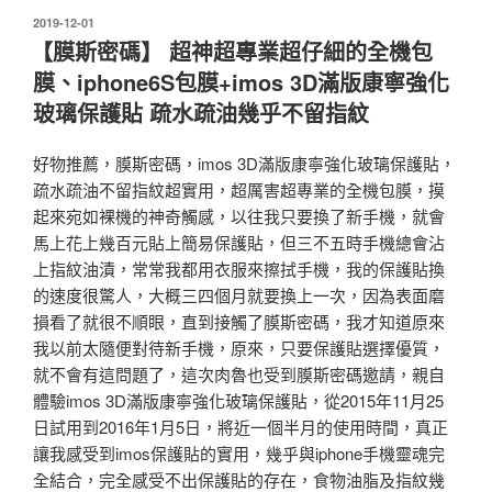
發
2019-12-01
佈
【膜斯密碼】 超神超專業超仔細的全機包
於
膜、iphone6S包膜+imos 3D滿版康寧強化
玻璃保護貼 疏水疏油幾乎不留指紋
好物推薦，膜斯密碼，imos 3D滿版康寧強化玻璃保護貼，
疏水疏油不留指紋超實用，超厲害超專業的全機包膜，摸
起來宛如裸機的神奇觸感，以往我只要換了新手機，就會
馬上花上幾百元貼上簡易保護貼，但三不五時手機總會沾
上指紋油漬，常常我都用衣服來擦拭手機，我的保護貼換
的速度很驚人，大概三四個月就要換上一次，因為表面磨
損看了就很不順眼，直到接觸了膜斯密碼，我才知道原來
我以前太隨便對待新手機，原來，只要保護貼選擇優質，
就不會有這問題了，這次肉魯也受到膜斯密碼邀請，親自
體驗imos 3D滿版康寧強化玻璃保護貼，從2015年11月25
日試用到2016年1月5日，將近一個半月的使用時間，真正
讓我感受到imos保護貼的實用，幾乎與iphone手機靈魂完
全結合，完全感受不出保護貼的存在，食物油脂及指紋幾