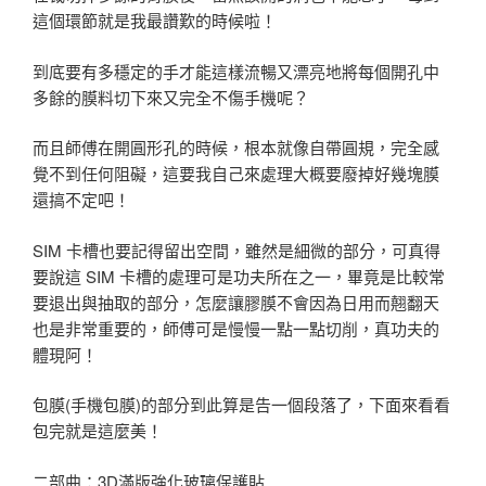
這個環節就是我最讚歎的時候啦！
到底要有多穩定的手才能這樣流暢又漂亮地將每個開孔中
多餘的膜料切下來又完全不傷手機呢？
而且師傅在開圓形孔的時候，根本就像自帶圓規，完全感
覺不到任何阻礙，這要我自己來處理大概要廢掉好幾塊膜
還搞不定吧！
SIM 卡槽也要記得留出空間，雖然是細微的部分，可真得
要說這 SIM 卡槽的處理可是功夫所在之一，畢竟是比較常
要退出與抽取的部分，怎麼讓膠膜不會因為日用而翹翻天
也是非常重要的，師傅可是慢慢一點一點切削，真功夫的
體現阿！
包膜(手機包膜)的部分到此算是告一個段落了，下面來看看
包完就是這麼美！
二部曲：3D滿版強化玻璃保護貼