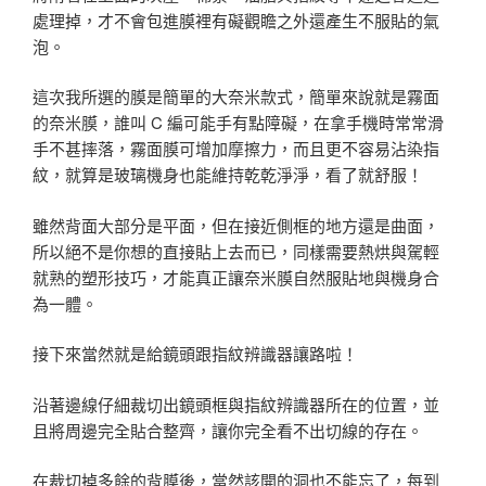
處理掉，才不會包進膜裡有礙觀瞻之外還產生不服貼的氣
泡。
這次我所選的膜是簡單的大奈米款式，簡單來說就是霧面
的奈米膜，誰叫 C 編可能手有點障礙，在拿手機時常常滑
手不甚摔落，霧面膜可增加摩擦力，而且更不容易沾染指
紋，就算是玻璃機身也能維持乾乾淨淨，看了就舒服！
雖然背面大部分是平面，但在接近側框的地方還是曲面，
所以絕不是你想的直接貼上去而已，同樣需要熱烘與駕輕
就熟的塑形技巧，才能真正讓奈米膜自然服貼地與機身合
為一體。
接下來當然就是給鏡頭跟指紋辨識器讓路啦！
沿著邊線仔細裁切出鏡頭框與指紋辨識器所在的位置，並
且將周邊完全貼合整齊，讓你完全看不出切線的存在。
在裁切掉多餘的背膜後，當然該開的洞也不能忘了，每到