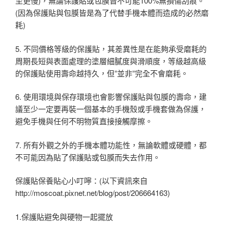
至更慢)，無論保護貼或包膜皆不可能100%無損傷刮痕。
(因為保護貼與包膜皆是為了代替手機本體而造成的必然磨
耗)
5. 不同價格等級的保護貼，其差異性是在能夠承受磨耗的
周期長短與表面處理的塗層細膩度與滑順度，等級越高級
的保護貼使用壽命越持久，但”並非”完全不會磨耗。
6. 使用環境與保存環境也會影響保護貼與包膜的壽命，建
議至少一定要再裝一個基本的手機殼或手機套做為保護，
避免手機與任何不明物質直接接觸摩擦。
7. 所有外觀之外的手機本體功能性，無論軟體或硬體，都
不可能因為貼了保護貼或包膜而失去作用。
保護貼保養貼心小叮嚀：(以下資訊來自
http://moscoat.pixnet.net/blog/post/206664163)
1.保護貼避免與硬物一起擺放