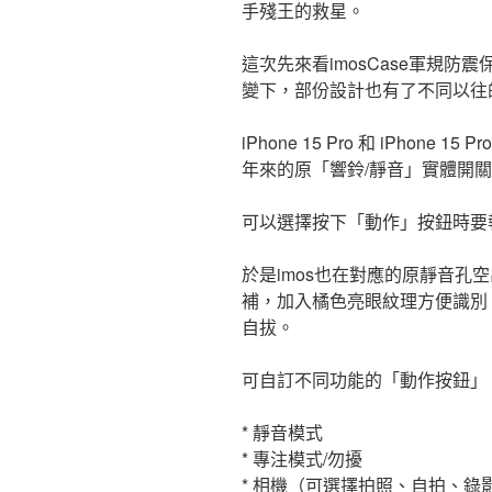
手殘王的救星。
這次先來看imosCase軍規防震保護殼
變下，部份設計也有了不同以往
iPhone 15 Pro 和 iPhon
年來的原「響鈴/靜音」實體開
可以選擇按下「動作」按鈕時要
於是imos也在對應的原靜音孔
補，加入橘色亮眼紋理方便識別
自拔。
可自訂不同功能的「動作按鈕」，
* 靜音模式
* 專注模式/勿擾
* 相機（可選擇拍照、自拍、錄