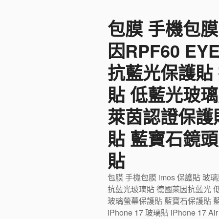
至
包膜 手機包膜
主
要
因RPF60 E
內
容
抗藍光保護貼
貼 低藍光玻璃
萊茵認證保護
貼 藍寶石鏡頭
貼
包膜 手機包膜 imos 保護貼 玻
抗藍光玻璃貼 德國萊因抗藍光 
玻璃螢幕保護貼 藍寶石保護貼 藍寶石
iPhone 17 玻璃貼 iPhone 17 Ai