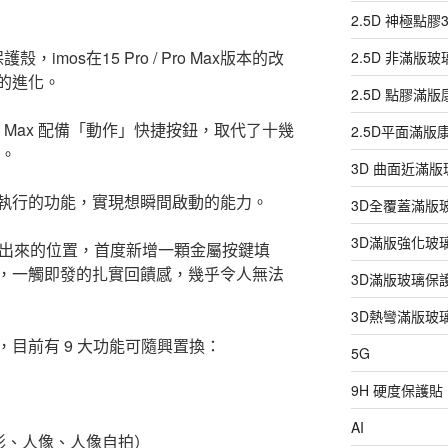
2.5D 神極點
，imos在15 Pro / Pro Max版本的改
2.5D 非滿版
的進化。
2.5D 點膠滿
e 15 Pro Max 配備「動作」快捷按鈕，取代了十幾
2.5D平面滿
關。
3D 曲面近滿
執行的功能，實現想瞬間啟動的能力。
3D全覆蓋滿版
3D滿版強化玻
空出來的位置，首度新增一顆金屬按鍵填
，一觸即發的扎實回饋感，幾乎令人無法
3D滿版玻璃保
3D熱彎滿版玻
目前有 9 大功能可隨興置換：
5G
9H 硬度保護貼
AI
影、人像、人像自拍）