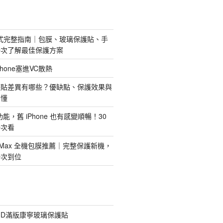
護方式完整指南｜包膜、玻璃保護貼、手
一次了解最佳保護方案
hone塞進VC散熱
護貼差異有哪些？優缺點、保護效果與
看懂
新功能，舊 iPhone 也有感變順暢！30
一次看
 Pro Max 全機包膜推薦｜完整保護新機，
一次到位
膠3D滿版康寧玻璃保護貼