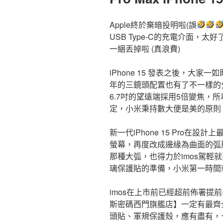
Apple終於棄暗投明啦(誤
USB Type-C的充電介面，太好
一綑丟掉啦 (真浪費)
iPhone 15 發表之後，大家
年的三鏡頭配置也有了不一樣的分
6.7吋的望遠端採用5倍變焦，
定，小米秉持數大便是美的原則，入手了
新一代iPhone 15 Pro在
螢幕，再度改成邊緣為曲面的弧形了
那種大弧，也得力於imos駕輕
璃保護貼的準備，小米第一時間就
imos在上市前已經超前佈署提
斯密碼西門旗艦店】一定有最齊
頭貼、軍規保護殼，應有盡有，