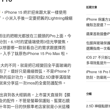
鍵
字:
近期文章
，iPhone 15 終於迎來跟大家一樣使用
了，小米入手後一定要把舊的Lightning線綑
iPhone 保
機殼怎麼選？
蘋果首款摺疊iP
一如既往的把眼光都放在三鏡頭的Pro上面，今
別，6.1吋的望遠端使用3倍光學變焦，
包膜與玻璃保
所以想要哪一款就看自己的需求跟選擇而
選購指南一次
鈦原色iPhone 15 Pro Max 啦。
iOS 27 不只
多項效能提升
設計上最大的不同，就是把已經變回全平面玻璃的
，還好只是邊緣微弧，不是iPhone 7
iPhone 18
就熟的設計功力，提前完成2.5D康寧滿版玻
防刮、防磨耗
來分享這一次imos的全套防護配件。
前出貨到各大經銷商，上市當天直接到【膜
分類
全的配件，不管是螢幕保護貼、藍寶石鏡
2.5D 神極點
十年如一日的快狠準老店家就是小米這種