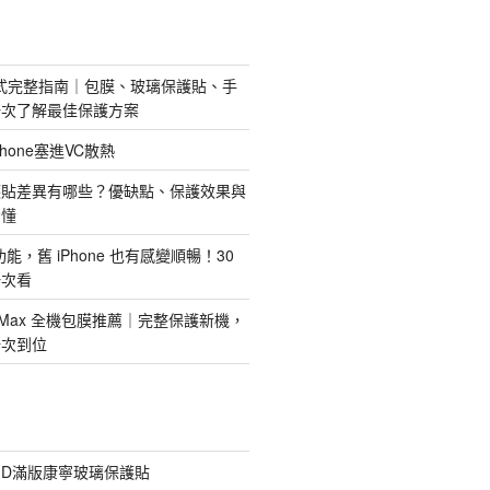
護方式完整指南｜包膜、玻璃保護貼、手
一次了解最佳保護方案
hone塞進VC散熱
護貼差異有哪些？優缺點、保護效果與
看懂
新功能，舊 iPhone 也有感變順暢！30
一次看
 Pro Max 全機包膜推薦｜完整保護新機，
一次到位
膠3D滿版康寧玻璃保護貼