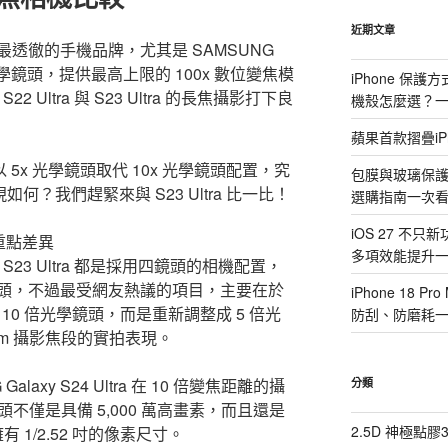
鍵
字:
近期文章
透徹的手機品牌，尤其是 SAMSUNG
 10x 光學鏡頭，提供最高上限的 100x 數位變焦模
iPhone 保
22 Ultra 與 S23 Ultra 的長焦攝影打下良
機殼怎麼選？
蘋果首款摺疊iP
改以 5x 光學鏡頭取代 10x 光學鏡頭配置，究
包膜與玻璃保
表現如何？我們趕緊來與 S23 Ultra 比一比！
選購指南一次
iOS 27 不只
鏡頭重點差異
多項效能提升
ra 與 S23 Ultra 都是採用四鏡頭的相機配置，
頭，不過最受網友熱議的項目，主要在於
iPhone 18
tra 的 10 倍光學鏡頭，而是重新調整成 5 倍光
防刮、防磨耗
mm 攝影焦段的實拍表現。
laxy S24 Ultra 在 10 倍變焦距離的攝
分類
頭不僅是具備 5,000 萬高畫素，而且還是
2.5D 神極點
擁有 1/2.52 吋的像素尺寸。