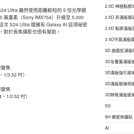
2.5D 神極點
S24 Ultra 雖然使用距離較短的 5 倍光學鏡
萬畫素（Sony IMX754）升級至 5,000
2.5D 非滿版
 S24 Ultra 還擁有 Galaxy AI 這項祕密
2.5D 點膠滿
，對於長焦攝影也很有幫助。
2.5D平面滿
3D 曲面近滿
3D全覆蓋滿版
學變焦
3D滿版強化玻
1/3.52 吋）
3D滿版玻璃保
學變焦
3D熱彎滿版玻
、1/2.52 吋）
5G
9H 硬度保護貼
AI