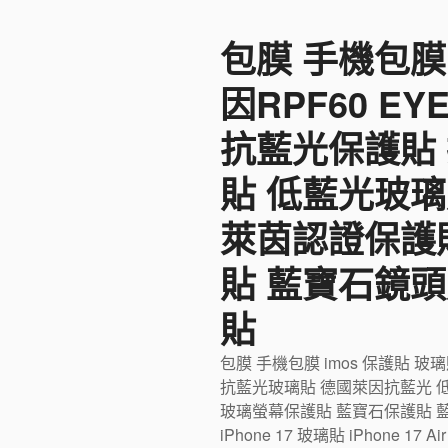
至
包膜 手機包膜
主
要
因RPF60 E
內
容
抗藍光保護貼
貼 低藍光玻璃
萊茵認證保護
貼 藍寶石鏡頭
貼
包膜 手機包膜 imos 保護貼 玻
抗藍光玻璃貼 德國萊因抗藍光 
玻璃螢幕保護貼 藍寶石保護貼 藍寶石
iPhone 17 玻璃貼 iPhone 17 Ai