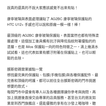
說真的還真的不說大家應該感覺不出來有貼！
康寧玻璃與表面處理讓貼了 AG2BC 康寧玻璃保護貼的
HTC U12+ 手感也可以說和原廠一模一樣！棒！
最頂級的 AG2BC 康寧玻璃保護貼，表面當然也都有特殊塗
層處理，這個加工後具備有抗汙與降低指紋附著優點的的
塗層，也是 iMos 保護貼一向的特色特徵之一，滴上幾滴水
試試看，這也代表如果有髒汙附著在保護貼上，也可以輕
鬆的去除。
膜斯密碼營業據點一覽
想找最完美的保護貼、包膜(手機包膜)與各種保護配件、最
完善和頂級的呵護，都可以前往全台膜斯密碼的門市挑選
想要的款式。
每間門市中還會有專人以及各種選擇讓你參考與詢問，再
加上挑選後直接交由專業的店員服務，甚至台北的朋友如
果是到西門旗艦店，還能優雅的享有在沙發上喝咖啡、聽