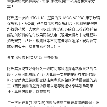
到膜斯密碼貼保護貼 / 包膜(手機包膜)一次搞定和大家分
享！
阿輝這一次給 HTC U12+ 選擇的是 iMOS AG2BC 康寧玻璃
保護貼 (正面螢幕) 與全機包膜的保護組合，膜料則是選擇
斜紋的花樣，大家也可以到現場請店員給自己看看各種保
護貼與膜料的貼付效果再做決定（現場大概有十幾種膜料
如馬賽克、格紋、碳纖維等不同花樣可以選擇，現場會有
試貼的板子可以看看貼付效果）。
專業包膜給 HTC U12+ 完整保護
阿輝其實說來好像好久一段時間都是選擇電路板紋路的包
膜，大家可能看膩了 (?) 因此這一次挑的是斜紋紋路的膜
料；當然也是請膜斯密碼店內專業的包膜師傅最完整的施
工（西門旗艦店還有沙發可以邊等待邊休息喝咖啡喝果
汁，真是包膜也可以爽爽的）
每一次阿輝看(手機包膜)包膜師傅施工就是滿滿的敬佩，細