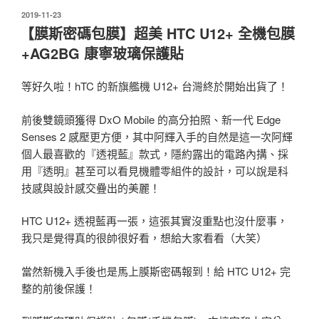
發
2019-11-23
佈
【膜斯密碼包膜】超美 HTC U12+ 全機包膜
於
+AG2BG 康寧玻璃保護貼
等好久啦！hTC 的新旗艦機 U12+ 台灣終於開始出貨了！
前後雙鏡頭獲得 DxO Mobile 的高分拍照、新一代 Edge
Senses 2 感壓更方便，其中阿輝入手的自然是這一次阿輝
個人最喜歡的『透視藍』款式，隱約露出的電路內搆、採
用『透明』甚至可以看見機體零組件的設計，可以說是科
技感與設計感交疊出的美麗！
HTC U12+ 透視藍再一張，這張其實沒重點也沒什麼事，
我只是覺得真的很帥很好看，想給大家看看（大笑）
當然新機入手後也是馬上膜斯密碼報到！給 HTC U12+ 完
整的前後保護！