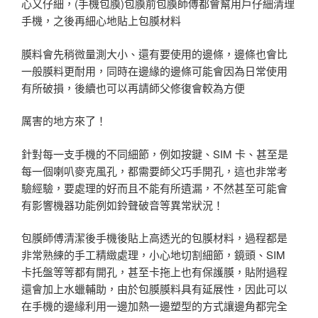
心又仔細，(手機包膜)包膜前包膜師傅都會幫用戶仔細清理
手機，之後再細心地貼上包膜材料
膜料會先稍微量測大小、還有要使用的邊條，邊條也會比
一般膜料更耐用，同時在邊緣的邊條可能會因為日常使用
有所破損，後續也可以再請師父修復會較為方便
厲害的地方來了！
針對每一支手機的不同細節，例如按鍵、SIM 卡、甚至是
每一個喇叭麥克風孔，都需要師父巧手開孔，這也非常考
驗經驗，要處理的好而且不能有所遺漏，不然甚至可能會
有影響機器功能例如鈴聲破音等異常狀況！
包膜師傅清潔後手機後貼上高透光的包膜材料，過程都是
非常熟練的手工精緻處理，小心地切割細節，鏡頭、SIM
卡托盤等等都有開孔，甚至卡拖上也有保護膜，貼附過程
還會加上水蠟輔助，由於包膜膜料具有延展性，因此可以
在手機的邊緣利用一邊加熱一邊塑型的方式讓邊角都完全