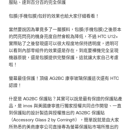
服貼、達到百分百的完全保護
包膜(手機包膜)包好的效果也給大家仔細看看！
當然要說因為畢竟多了一層膜料，包膜(手機包膜)之後原本
的閃亮閃亮的機身亮度自然會較為降低，不過 HTC U12+
實際貼了之後發現還可以很大程度地保持透明度，透明可
以看到內部零組件的效果還是存在，到底要裸機完全呈現
機器原貌，還是包膜提供完整保護，這就讓大家自己考慮
啦！
螢幕最佳保護！頂級 AG2BC 康寧玻璃保護這次還有 HTC
認證！
什麼是 AG2BC 保護貼？其實可以說是最有保證的保護貼產
品，是 imos 與美國康寧進行獨家授權共同合作開發、一直
到保護貼的設計製造與授權推出的 AG2BC 保護貼
（Accessory Glass 2 by Corning®），簡單說就是由大家
所熟悉的美商康寧公司直接專為螢幕保護貼市場所推出的