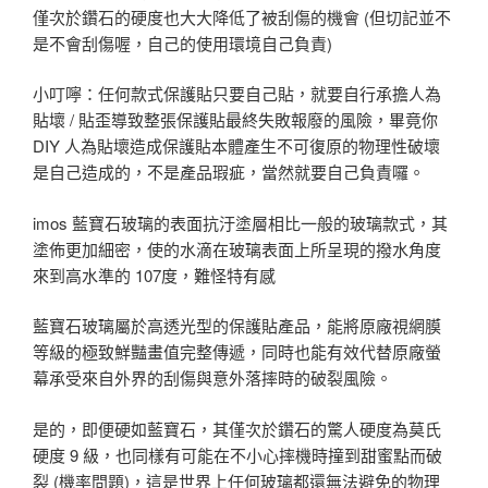
僅次於鑽石的硬度也大大降低了被刮傷的機會 (但切記並不
是不會刮傷喔，自己的使用環境自己負責)
小叮嚀：任何款式保護貼只要自己貼，就要自行承擔人為
貼壞 / 貼歪導致整張保護貼最終失敗報廢的風險，畢竟你
DIY 人為貼壞造成保護貼本體產生不可復原的物理性破壞
是自己造成的，不是產品瑕疵，當然就要自己負責囉。
imos 藍寶石玻璃的表面抗汙塗層相比一般的玻璃款式，其
塗佈更加細密，使的水滴在玻璃表面上所呈現的撥水角度
來到高水準的 107度，難怪特有感
藍寶石玻璃屬於高透光型的保護貼產品，能將原廠視網膜
等級的極致鮮豔畫值完整傳遞，同時也能有效代替原廠螢
幕承受來自外界的刮傷與意外落摔時的破裂風險。
是的，即便硬如藍寶石，其僅次於鑽石的驚人硬度為莫氏
硬度 9 級，也同樣有可能在不小心摔機時撞到甜蜜點而破
裂 (機率問題)，這是世界上任何玻璃都還無法避免的物理