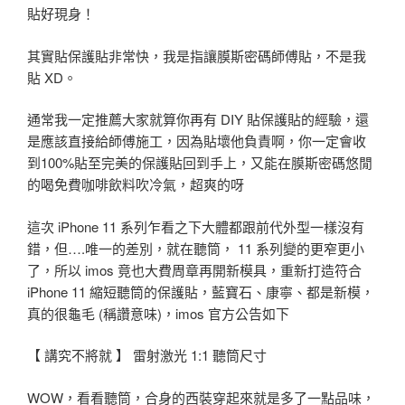
貼好現身！
其實貼保護貼非常快，我是指讓膜斯密碼師傅貼，不是我
貼 XD。
通常我一定推薦大家就算你再有 DIY 貼保護貼的經驗，還
是應該直接給師傅施工，因為貼壞他負責啊，你一定會收
到100%貼至完美的保護貼回到手上，又能在膜斯密碼悠閒
的喝免費咖啡飲料吹冷氣，超爽的呀
這次 iPhone 11 系列乍看之下大體都跟前代外型一樣沒有
錯，但….唯一的差別，就在聽筒， 11 系列變的更窄更小
了，所以 imos 竟也大費周章再開新模具，重新打造符合
iPhone 11 縮短聽筒的保護貼，藍寶石、康寧、都是新模，
真的很龜毛 (稱讚意味)，imos 官方公告如下
【 講究不將就 】 雷射激光 1:1 聽筒尺寸
WOW，看看聽筒，合身的西裝穿起來就是多了一點品味，