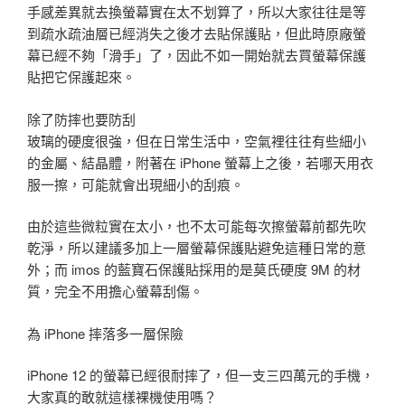
手感差異就去換螢幕實在太不划算了，所以大家往往是等
到疏水疏油層已經消失之後才去貼保護貼，但此時原廠螢
幕已經不夠「滑手」了，因此不如一開始就去買螢幕保護
貼把它保護起來。
除了防摔也要防刮
玻璃的硬度很強，但在日常生活中，空氣裡往往有些細小
的金屬、結晶體，附著在 iPhone 螢幕上之後，若哪天用衣
服一擦，可能就會出現細小的刮痕。
由於這些微粒實在太小，也不太可能每次擦螢幕前都先吹
乾淨，所以建議多加上一層螢幕保護貼避免這種日常的意
外；而 imos 的藍寶石保護貼採用的是莫氏硬度 9M 的材
質，完全不用擔心螢幕刮傷。
為 iPhone 摔落多一層保險
iPhone 12 的螢幕已經很耐摔了，但一支三四萬元的手機，
大家真的敢就這樣裸機使用嗎？