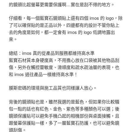
的鏡頭比起螢幕更需要保護啊…實在是刮不得的地方。
仔細看，每一個藍寶石鏡頭貼上還有四個 imos 的 logo，除
了可以確保貼的是正品以外，四邊都有的設計不管你貼上
去的角度是如何，都一定會有 imos 的 logo 低調地露出
來。
總結：imos 真的從產品到服務都維持高水準
藍寶石材質本身硬度高，不用擔心放在口袋被其他物品刮
傷，另外在觸控靈敏度、滑順度和疏水疏油層的表現，也
和 imos 過往產品一樣維持高水準！
膜斯密碼的環境與施工品質也同樣讓人放心。
背後的鏡頭貼也是，雖然我選的是藍色，但如果你比較騷
包一點的話也有紅色、金色、紫色等多種顏色可以選；後
鏡頭保護貼可以避免手機凸起的相機部份與桌面接觸，且
跟螢幕保護貼一樣，多了一層藍寶石防護，也可以避免鏡
頭刮傷。