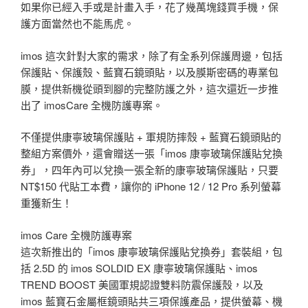
如果你已經入手或是計畫入手，花了幾萬塊錢買手機，保
護方面當然也不能馬虎。
imos 這次針對大家的需求，除了有全系列保護周邊，包括
保護貼、保護殼、藍寶石鏡頭貼，以及膜斯密碼的專業包
膜，提供新機從頭到腳的完整防護之外，這次還近一步推
出了 imosCare 全機防護專案。
不僅提供康寧玻璃保護貼 + 軍規防摔殼 + 藍寶石鏡頭貼的
整組方案價外，還會贈送一張「imos 康寧玻璃保護貼兌換
券」，四年內可以兌換一張全新的康寧玻璃保護貼，只要
NT$150 代貼工本費，讓你的 iPhone 12 / 12 Pro 系列螢幕
重獲新生！
imos Care 全機防護專案
這次新推出的「imos 康寧玻璃保護貼兌換券」套裝組，包
括 2.5D 的 imos SOLDID EX 康寧玻璃保護貼、imos
TREND BOOST 美國軍規認證雙料防震保護殼，以及
imos 藍寶石金屬框鏡頭貼共三項保護產品，提供螢幕、機