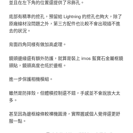
並且在左下角的位置還提供了吊飾孔。
底部有精準的挖孔，預留給 Lightning 的挖孔也夠大，除了
原廠線材沒問題之外，第三方配件也比較不會出現插不進
去的狀況。
背面四角同樣有做加高處理。
鏡頭邊緣還有額外防護，就算是裝上 imos 藍寶石金屬框鏡
頭貼，鏡頭高度也低於邊框。
進一步保護相機模組。
雖然是防摔殼，但體積控制還不錯，手感並不會說放大太
多。
甚至因為邊框線條較裸機圓滑，實際握感個人覺得還更舒
服一點。