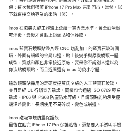
傷；這次我們帶著 iPhone 17 Pro Max 來到門市，當然，以
下就直接交給專業的來貼（笑）。
imos 在包裝與施工體驗上延續一貫專業水準，會全面清潔
乾淨後，最後才會貼上鏡頭貼和保護膜。
imos 藍寶石鏡頭貼整片經 CNC 切削加工的藍寶石玻璃圓
環，外圈有細緻的金屬包邊，貼上後幾乎與原機鏡頭一體
成型，質感和顏色非常接近原廠，要是你不說別人還以為
你沒貼鏡頭貼，而且近看還有 imos 防偽小字體。
這款鏡頭貼採用的是硬度達莫氏 9 級的人工藍寶石玻璃，
並且是經 UL 行銷宣告驗證，同樣包含通過 ISO 6769 專業
驗證、IP66 與 iPS68 防塵防水等級，且鏡頭貼能夠承受極
端溫差變化，長期使用不易碎裂、變色或崩邊。
imos 磁吸軍規防震保護殼
最後在貼完 iPhone 17 Pro 保護貼後，還想要入手透明手機