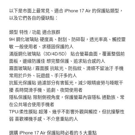
以下是市面上最常見、適合 iPhone 17 Air 的保護貼類型，
以及它們各自的優缺點：
類型 特性 / 功能 適合族群
9H 鋼化玻璃貼 硬度高、耐刮、防碎裂，透光率高、觸控靈
敏 一般使用者、求穩固保護的人
滿版鋼化玻璃貼（3D/4D/5D） 貼合螢幕曲面，覆蓋整個前
面板，邊緣防護佳 想完整保護、追求貼合感的人
霧面玻璃貼 / 霧面膜 抗眩光、防指紋、滑順不留油汙 手機
常用於戶外、玩遊戲、手汗多的人
抗藍光保護貼 過濾部分有害藍光，減少眼睛疲勞与睡眠干
擾 長時間滑手機、追劇、夜間使用者
隱私保護貼 限制側視角度，保護螢幕內容隱私 通勤族、常
在公共場合使用手機者
TPU/柔性膜貼 超薄、幾乎不影響外觀與觸控，但抗撞擊性
弱 喜歡裸機手感、不介意重貼的人
選購 iPhone 17 Air 保護貼時必看的 5 大重點