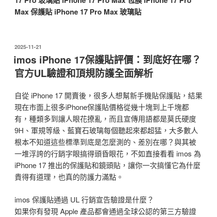
Max 保護貼
iPhone 17 Pro Max 玻璃貼
發
2025-11-21
佈
imos iPhone 17保護貼評價：到底好在哪？
於
官方UL驗證和頂規防護全面解析
自從 iPhone 17 開賣後，很多人想幫新手機貼保護貼，結果
現在市面上很多iPhone保護貼價格從幾十塊到上千塊都
有，種類多到讓人眼花撩亂，而且宣傳用語都是莫氏硬度
9H、軍規等級、藍寶石玻璃每個聽起來都超猛，大多數人
根本不知道這些標準到底是怎麼測的、差別在哪？與其被
一堆浮誇的行銷字眼搞得頭昏眼花，不如直接看看 imos 為
iPhone 17 推出的保護貼和鏡頭貼，讓你一次搞懂它為什麼
貴得有道理，也真的防護力滿點。
imos 保護貼通過 UL 行銷宣告驗證是什麼？
如果你有發現 Apple 產品都會通過全球公認的第三方驗證