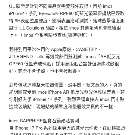
UL 驗證是針對不同產品就需要額外取得，目前 imos
iPhone17 系列 Eyesafe® RPF80 低藍光螢幕保護貼已經取
得 9H表面塗層硬度、鍍膜表面磨耗測試、落球衝擊強度測
試等 UL Solutions 驗證，相信 imos 其他系列也會陸續跟
上。（ imos 全系列驗證查詢(隨時更新））
我特別用平常在用的 Apple原廠、CASETiFY、
JTLEGEND、alto 等幾款熱門殼測試，imos「AR低反光
CPF60 低藍光玻璃貼」採用滿版貼合設計但邊緣收斂很
好，完全不會卡殼、也不會被掀邊。
對於像我這種整天拍照修圖、滑手機、寫文章的人，真的
能明顯感受到 imos iPhone AR 低反光藍光保護貼差異，若
你剛好入手 iPhone 17 系列，強烈建議直接去 imos 門市貼
這款玻璃貼，現場貼的精準度和整體效果真的不一樣。
imos SAPPHIRE藍寶石鏡頭貼實測
自 iPhone 17 Pro 系列採用更大的感光元件後，在面積鏡頭
模組也更突出，防護需求也更高。 這次也順便挑選 imos