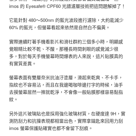
imos 的 Eyesafe® CPF60 光譜濾層技術把這問題解掉了！
它能針對 480～500nm 的藍光波段進行濾除，大約能減少
60% 的藍光，但螢幕看起來依然是自然白不偏黃。
實際連續盯著手機看影片和滑社群約三個多小時，明顯感
覺眼睛比較不乾、不酸，那種長時間刺眼的感覺減少很
多，對於每天手機螢幕時間爆表的人來說，這片貼膜真的
有實質差異。
螢幕表面有雙層奈米抗油汙塗層，滑起來乾爽、不卡手，
指紋也不容易沾，而且在我邊喝咖啡邊打字的時候，油手
去摸螢幕居然一擦就乾淨，不會像一般貼膜那樣容易黏指
紋。
另外這片玻璃貼也是採用強化玻璃材質，在硬度達 9H，實
測防刮力和抗撞表現都相當出色，實際拿鑰匙來回用力刮
imos 螢幕保護貼確實也都不會留下刮痕。