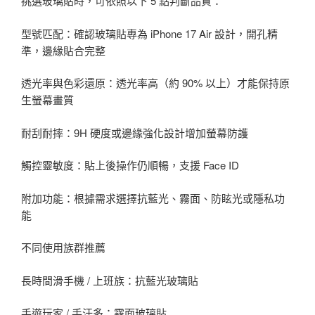
挑選玻璃貼時，可依照以下 5 點判斷品質：
型號匹配：確認玻璃貼專為 iPhone 17 Air 設計，開孔精
準，邊緣貼合完整
透光率與色彩還原：透光率高（約 90% 以上）才能保持原
生螢幕畫質
耐刮耐摔：9H 硬度或邊緣強化設計增加螢幕防護
觸控靈敏度：貼上後操作仍順暢，支援 Face ID
附加功能：根據需求選擇抗藍光、霧面、防眩光或隱私功
能
不同使用族群推薦
長時間滑手機 / 上班族：抗藍光玻璃貼
手遊玩家 / 手汗多：霧面玻璃貼