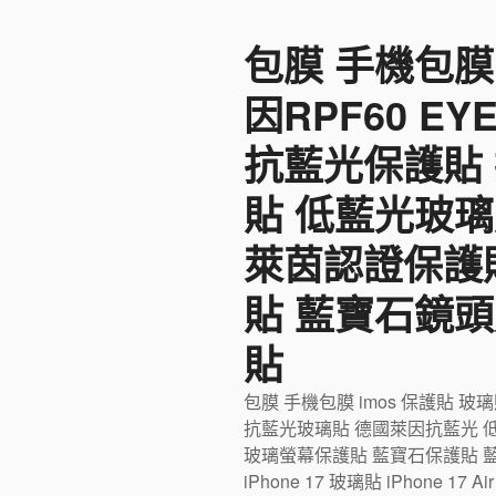
至
包膜 手機包膜
主
要
因RPF60 E
內
容
抗藍光保護貼
貼 低藍光玻璃
萊茵認證保護
貼 藍寶石鏡頭
貼
包膜 手機包膜 imos 保護貼 玻
抗藍光玻璃貼 德國萊因抗藍光 
玻璃螢幕保護貼 藍寶石保護貼 藍寶石
iPhone 17 玻璃貼 iPhone 17 Ai