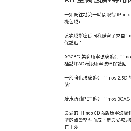
一如既往地第一時間取得 iPho
機包膜)
這次膜斯密碼同樣備齊了來自 imos
保護貼：
AG2BC 美商康寧玻璃系列：imos
極點膠3D滿版康寧玻璃保護貼
一般強化玻璃系列：imos 2.5
菌)
疏水疏油PET系列：imos 3SA
最滿的【imos 3D滿版康寧
型的熱彎塑型而成，是最受歡迎
它干涉