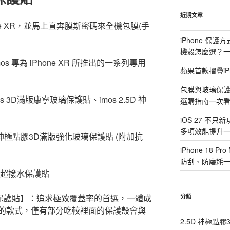
鍵
字:
近期文章
ne XR，並馬上直奔膜斯密碼來全機包膜(手
iPhone 保
機殼怎麼選？
 專為 iPhone XR 所推出的一系列專用
蘋果首款摺疊iP
包膜與玻璃保
 3D滿版康寧玻璃保護貼、imos 2.5D 神
選購指南一次
iOS 27 不只
多項效能提升
D 神極點膠3D滿版強化玻璃保護貼 (附加抗
iPhone 18
防刮、防磨耗
S 超撥水保護貼
玻璃保護貼】：追求極致覆蓋率的首選，一體成
分類
的款式，僅有部分吃較裡面的保護殼會與
2.5D 神極點