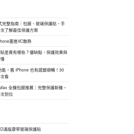
護方式完整指南｜包膜、玻璃保護貼、手
一次了解最佳保護方案
hone塞進VC散熱
護貼差異有哪些？優缺點、保護效果與
看懂
新功能，舊 iPhone 也有感變順暢！30
一次看
 Pro Max 全機包膜推薦｜完整保護新機，
一次到位
膠3D滿版康寧玻璃保護貼