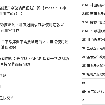
2.5D 神極點
D滿版康寧玻璃保護貼】與【imos 2.5D 神
附加抗菌) 】：
2.5D 非滿版
2.5D 點膠滿
稍微擠壓到，那麼退而求其次使用這款以
便可相容共存
2.5D平面滿
3D 曲面近滿
感，且不常摔機不需要玻璃的人，直接使用經
水疏油保護貼
3D全覆蓋滿版
3D滿版強化玻
去原有的鏡面光澤感，但也想保有一點防刮功
AS直接貼背面最快囉
3D滿版玻璃保
3D熱彎滿版玻
護貼
5G
上
9H 硬度保護貼
是快又準
AI