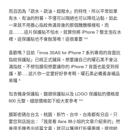
而且因為「疏水。疏油。超撥水」的特性，所以平常如果
有水、有油的附著，不僅可以隔絕也可以降低沾黏，如此
一來就不用擔心指紋佈滿背後的那個醜醜模樣啦，而
且……..這片保護貼不怕水，就算你將 iPhone 7 整支泡在水
裡，這保護貼也不會脫落唷！這很重要 ^^
喜歡嗎？目前「imos 3SAS for iPhone 7 系列專用的背面抗
指紋保護貼」已經正式鋪貨，想要讓自己的曜石黑不會沾
滿指紋，不想包膜但想要讓你的 iPhone 7 背面也能受到保
護，那…..這片你一定要好好參考啊，曜石黑必備養身補品
來囉 ^
包含機身保護貼、鏡頭保護貼以及 LOGO 保護貼的價格是
600 元整，細部價格如下給大家參考 ^^
膜斯密碼在台北、桃園、新竹、台中、台南都有分店，只
要您到店說出：「我是看 ifans 林小旭的文章介紹來的」然
後用手機秀出這篇文章，就可以獲得打折優惠唷，提供給