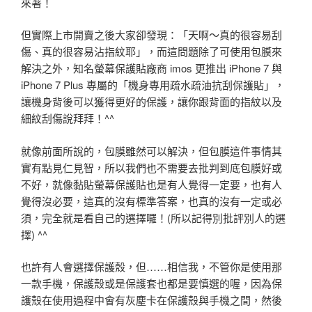
來著！
但實際上市開賣之後大家卻發現：「天啊～真的很容易刮
傷、真的很容易沾指紋耶」，而這問題除了可使用包膜來
解決之外，知名螢幕保護貼廠商 imos 更推出 iPhone 7 與
iPhone 7 Plus 專屬的「機身專用疏水疏油抗刮保護貼」，
讓機身背後可以獲得更好的保護，讓你跟背面的指紋以及
細紋刮傷說拜拜！^^
就像前面所說的，包膜雖然可以解決，但包膜這件事情其
實有點見仁見智，所以我們也不需要去批判到底包膜好或
不好，就像黏貼螢幕保護貼也是有人覺得一定要，也有人
覺得沒必要，這真的沒有標準答案，也真的沒有一定或必
須，完全就是看自己的選擇囉！(所以記得別批評別人的選
擇) ^^
也許有人會選擇保護殼，但……相信我，不管你是使用那
一款手機，保護殼或是保護套也都是要慎選的喔，因為保
護殼在使用過程中會有灰塵卡在保護殼與手機之間，然後