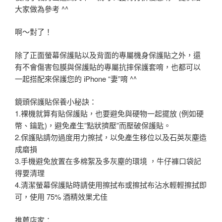
大家做為參考 ^^
啊～對了！
除了正面螢幕保護貼以及背面的專屬機身保護貼之外，還
有不會傷害包膜與保護貼的專屬抗摔保護套唷，也都可以
一起搭配來保護您的 iPhone “妻”唷 ^^
鏡頭保護貼保養小秘訣：
1.裸機就算有貼保護貼，也要避免與硬物一起擺放 (例如硬
幣、鑰匙)，避免產生”點狀擠壓”而壓破保護貼。
2.保護貼請勿過度用力擦拭，以免產生移位以及石英灰塵造
成磨損
3.手機避免放置在多棉絮及多灰塵的環境 ，牛仔褲口袋記
得要清理
4.清潔螢幕保護貼時請使用擦拭布或擦拭布沾水輕輕擦拭即
可，使用 75% 酒精效果尤佳
推薦店家：