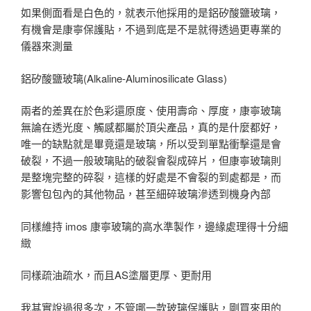
如果側面看是白色的，就表示他採用的是鋁矽酸鹽玻璃，
有機會是康寧保護貼，不過到底是不是就得透過更專業的
儀器來測量
鋁矽酸鹽玻璃(Alkaline-Aluminosilicate Glass)
兩者的差異在於色彩還原度、使用壽命、厚度，康寧玻璃
無論在透光度、觸感都屬於頂尖產品，真的是什麼都好，
唯一的缺點就是畢竟還是玻璃，所以受到單點衝擊還是會
破裂，不過一般玻璃貼的破裂會裂成碎片，但康寧玻璃則
是整塊完整的碎裂，這樣的好處是不會裂的到處都是，而
影響包包內的其他物品，甚至細碎玻璃滲透到機身內部
同樣維持 imos 康寧玻璃的高水準製作，邊緣處理得十分細
緻
同樣疏油疏水，而且AS塗層更厚、更耐用
我其實說過很多次，不管哪一款玻璃保護貼，剛買來用的