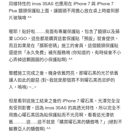
同樣特性的 imos 3SAS 也應用在 iPhone 7 與 iPhone 7
Plus 鏡頭保護貼上面，讓鏡頭不用擔心放在桌上時磨到那
片玻璃唷 ^^
喔耶！貼好啦…….背面有專屬保護貼，包含了鏡頭以及蘋
果 LOGO，這些都是購買這套保護貼「預設」就會提供，
而且如果是在「膜斯密碼」施工的會員，這個鏡頭保護貼
還提供「永久免費」補充服務唷 (你知道的，有時候會不小
心弄掉這顆圓圓的小保護貼啊) ^^
整體施工完成之後，機身依舊閃亮，那曜石黑的光芒依舊
讓人如此的厭惡 (對~我就是那個買不到曜石黑而忌妒的
人，嗚嗚) ~..~
但是看到這施工結束之後的 iPhone 7 曜石黑，光澤完全沒
有受到影響，因為 imos 3SAS 的高透光特性，所以完全不
用擔心曜石黑因為貼保護貼而不光亮啊，看看這光澤依
舊………這…..這不就是「購買曜石黑的驕傲嗎？」(絕對不
輸賽亞人的驕傲啊) ^^