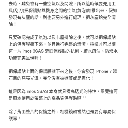
去時，難免會有一些空氣以及間隙，所以這時候要先用工
具(刮刀)把保護貼與機身之間的空氣(氣泡)給推出來，假如
發現有灰塵的話，則也要另外進行處理，把灰塵給完全清
除！
只要確認完成了氣泡以及卡塵排除之後，就可以把保護貼
上的保護膜撕下來，並且進行完整的清潔，這樣才可以讓
這一片 imos 3SAS 背面保護貼的抗刮、疏水疏油、防潑水
功能完美呈現喔！
把保護貼上面的保護膜撕下來之後，你會發現 iPhone 7 曜
石黑的亮亮光澤，完全沒有被遮蔽或是霧化！
這是因為 imos 3SAS 本身就具備高透光的特性，畢竟這可
是原本使用於螢幕上的高品質保護貼啊 ^^
除了背面整片的保護之外，相機鏡頭當然也是要有專屬保
護囉！