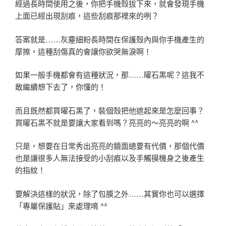
經過長時間使用之後，你把手機殼拔下來，就會發現手機
上面已經出現刮痕，這些刮痕那裡來的咧？
答案就是……灰塵細粉長時間在保護殼內與你手機產生的
摩擦，這種刮傷真的會讓你欲哭無淚啊！
如果一般手機都會有這種狀況，那……曜石黑呢？這我不
敢繼續想下去了，你懂的！
而且既然都買曜石黑了，裝個殼把他遮起來是怎麼回事？
買曜石黑不就是要讓大家看到嗎？亮亮的～亮亮的啊 ^^
只是，想要在日常秀出亮亮的鏡面總要有代價，那個代價
也是讓很多人無法接受的小刮痕以及手觸摸機身之後產生
的指紋！
要解決這樣的狀況，除了包膜之外……其實你也可以選擇
「專屬保護貼」來處理唷 ^^