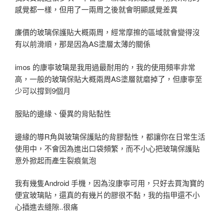
感覺都一樣，但用了一兩周之後就會明顯感覺差異
廉價的玻璃保護貼大概兩周，經常摩擦的區域就會變得沒
有以前滑順，那是因為AS塗層太薄的關係
imos 的康寧玻璃是我用過最耐用的，我的使用頻率非常
高，一般的玻璃保貼大概兩周AS塗層就磨掉了，但康寧至
少可以撐到9個月
服貼的邊緣、優異的背貼黏性
邊緣的導R角與玻璃保護貼的背膠黏性，都讓你在日常生活
使用中，不會因為進出口袋頻繁，而不小心把玻璃保護貼
意外掀起而產生裂痕氣泡
我有幾隻Android 手機，因為沒康寧可用，只好去買淘寶的
便宜玻璃貼，還真的有幾片的膠很不黏，我的指甲還不小
心插進去縫隙..很痛