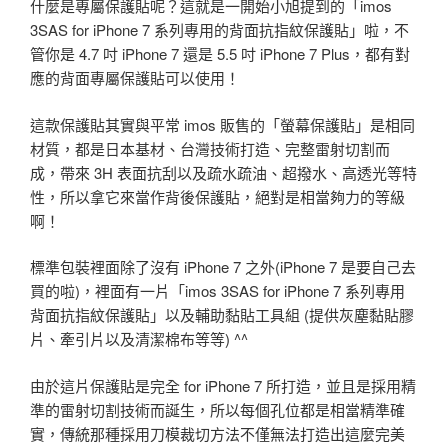
什麼是專屬保護貼呢？這就是一開始小旭提到的「imos
3SAS for iPhone 7 系列專用的背面抗指紋保護貼」啦，不
管你是 4.7 吋 iPhone 7 還是 5.5 吋 iPhone 7 Plus，都有對
應的背面專屬保護貼可以使用！
這款保護貼其實與平常 imos 販售的「螢幕保護貼」是相同
材質，都是日本基材、台灣技術打造、完整雷射切割而
成，帶來 3H 表面抗刮以及疏水疏油、超撥水、高透光等特
性，所以拿它來當作背後保護貼，絕對是相當夠力的等級
啊！
標準包裝裡面除了沒有 iPhone 7 之外(iPhone 7 是要自己去
買的啦)，裡面有一片「imos 3SAS for iPhone 7 系列專用
背面抗指紋保護貼」以及輔助黏貼工具組 (提供灰塵黏貼膠
片、牽引片以及清潔棉布等等) ^^
由於這片保護貼是完全 for iPhone 7 所打造，並且是採用精
準的雷射切割技術而誕生，所以每個孔位都是相當精準確
實，傳統那種採用刀模裁切方法不僅無法打造出這麼完美