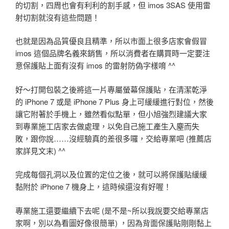
的切割，四周也會有利利的割手感，但 imos 3SAS 使用雷
射切割就沒有這些問題！
也就是因為品質優良且精準，所以市面上很多店家會假冒
imos 這個品牌名義來銷售，所以消費者在購買時一定要注
意保護貼上面有沒有 imos 的雷射防偽字樣唷 ^^
好～打開包裝之後將這一片專屬螢幕保護貼，在清潔乾淨
的 iPhone 7 或是 iPhone 7 Plus 身上可緩緩進行對位，然後
讓它附著於手機上，雖然看似點單，但小旭強烈建議大家
到專業施工店家去做處理，以免自己施工產生入塵而失
敗，跟你說……沒經驗真的差很多囉，交給專業吧 (推薦店
家詳見文末) ^^
完成每個孔洞以及位置的定位之後，就可以將保護貼緩緩
黏附於 iPhone 7 機身上，這時候還沒有好喔！
專業施工還要繼續下去呢 (是不是~所以我說要交給專業店
家啊，別以為看圖好像很簡單) ，因為背面保護貼剛剛黏上