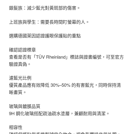
銀髮族：減少藍光對黃斑部的傷害。
上班族與學生：需要長時間盯螢幕的人。
選購德國萊因認證護眼保護貼的重點
確認認證標章
查看是否有「TÜV Rheinland」標誌與證書編號，可至官方
驗證真偽。
濾藍光比例
優質產品應有效降低 30%–50% 的有害藍光，同時保持清
晰畫質。
玻璃與鍍膜品質
9H 鋼化玻璃搭配疏油疏水塗層，兼顧耐用與清潔。
相容性