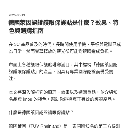
發
2025-08-19
佈
德國萊因認證護眼保護貼是什麼？效果、特
於
色與選購指南
在 3C 產品普及的時代，長時間使用手機、平板與電腦已成
為日常，然而螢幕釋放的藍光卻可能對眼睛造成負擔。
市面上各種護眼保護貼琳瑯滿目，其中標榜「德國萊因認
證護眼保護貼」的產品，因具有專業國際認證而備受關
注。
本文將深入解析它的原理、效果以及選購重點，並介紹知
名品牌 imos 的特色，幫助你挑選真正有效的護眼產品。
什麼是德國萊因認證護眼保護貼？
德國萊因（TÜV Rheinland）是一家國際知名的第三方檢測