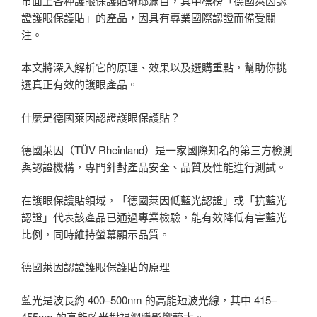
市面上各種護眼保護貼琳瑯滿目，其中標榜「德國萊因認
證護眼保護貼」的產品，因具有專業國際認證而備受關
注。
本文將深入解析它的原理、效果以及選購重點，幫助你挑
選真正有效的護眼產品。
什麼是德國萊因認證護眼保護貼？
德國萊因（TÜV Rheinland）是一家國際知名的第三方檢測
與認證機構，專門針對產品安全、品質及性能進行測試。
在護眼保護貼領域，「德國萊因低藍光認證」或「抗藍光
認證」代表該產品已通過專業檢驗，能有效降低有害藍光
比例，同時維持螢幕顯示品質。
德國萊因認證護眼保護貼的原理
藍光是波長約 400–500nm 的高能短波光線，其中 415–
455nm 的高能藍光對視網膜影響較大。