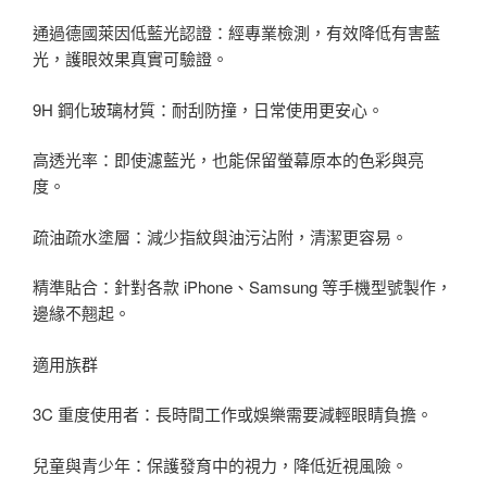
通過德國萊因低藍光認證：經專業檢測，有效降低有害藍
光，護眼效果真實可驗證。
9H 鋼化玻璃材質：耐刮防撞，日常使用更安心。
高透光率：即使濾藍光，也能保留螢幕原本的色彩與亮
度。
疏油疏水塗層：減少指紋與油污沾附，清潔更容易。
精準貼合：針對各款 iPhone、Samsung 等手機型號製作，
邊緣不翹起。
適用族群
3C 重度使用者：長時間工作或娛樂需要減輕眼睛負擔。
兒童與青少年：保護發育中的視力，降低近視風險。